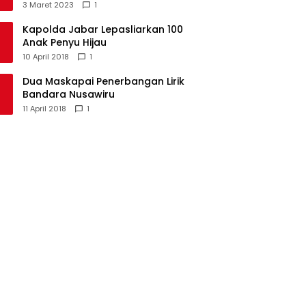
Kecamatan Langkaplancar
3 Maret 2023
1
Kapolda Jabar Lepasliarkan 100
Anak Penyu Hijau
10 April 2018
1
Dua Maskapai Penerbangan Lirik
Bandara Nusawiru
11 April 2018
1