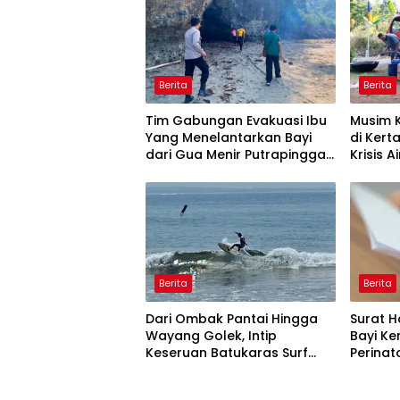
Berita
Berita
Tim Gabungan Evakuasi Ibu
Musim 
Yang Menelantarkan Bayi
di Ker
dari Gua Menir Putrapinggan
Krisis A
Pangandaran
Bulan,
Berita
Berita
Dari Ombak Pantai Hingga
Surat H
Wayang Golek, Intip
Bayi Ke
Keseruan Batukaras Surf
Perinat
Festival 2026
Perawa