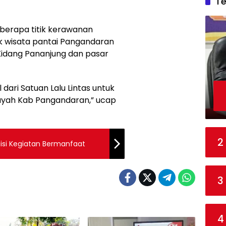
T
berapa titik kerawanan
 wisata pantai Pangandaran
 Kidang Pananjung dan pasar
dari Satuan Lalu Lintas untuk
layah Kab Pangandaran,” ucap
2
iisi Kegiatan Bermanfaat
3
4