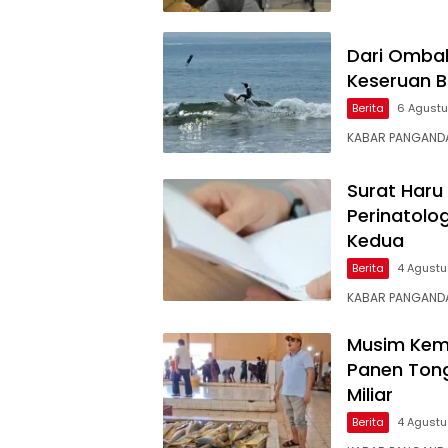
Dari Ombak
Keseruan B
Berita
6 Agust
KABAR PANGANDA
Surat Haru
Perinatolo
Kedua
Berita
4 Agust
KABAR ​PANGANDA
Musim Kem
Panen Tong
Miliar
Berita
4 Agust