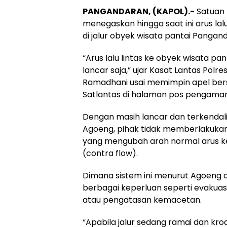
PANGANDARAN, (KAPOL).-
Satuan L
menegaskan hingga saat ini arus lal
di jalur obyek wisata pantai Pangan
“Arus lalu lintas ke obyek wisata p
lancar saja,” ujar Kasat Lantas Polr
Ramadhani usai memimpin apel be
Satlantas di halaman pos pengamanan
Dengan masih lancar dan terkendalin
Agoeng, pihak tidak memberlakukan 
yang mengubah arah normal arus ke
(contra flow).
Dimana sistem ini menurut Agoeng 
berbagai keperluan seperti evakuasi
atau pengatasan kemacetan.
“Apabila jalur sedang ramai dan kr