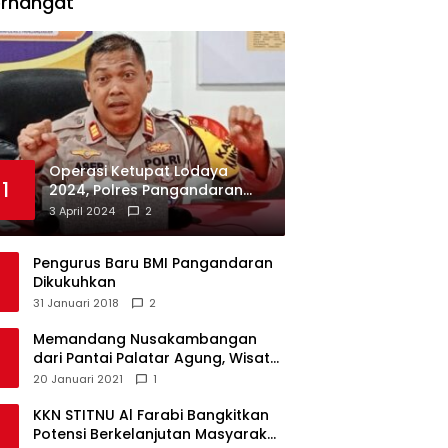
erhangat
Operasi Ketupat Lodaya
1
2024, Polres Pangandaran
Dirikan 12 Pos Pengamanan
3 April 2024
2
Pengurus Baru BMI Pangandaran
Dikukuhkan
31 Januari 2018
2
Memandang Nusakambangan
dari Pantai Palatar Agung, Wisata
Alternatif Masa Pandemi
20 Januari 2021
1
KKN STITNU Al Farabi Bangkitkan
Potensi Berkelanjutan Masyarakat