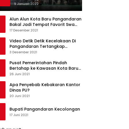
Ketagihan Wisatawan
9 Januari 2022
Alun Alun Kota Baru Pangandaran
Bakal Jadi Tempat Favorit Swa
Foto Selfie
17 Desember 2021
Video Detik Detik Kecelakaan Di
Pangandaran Tertangkap
Kamera Handphone
3 Desember 2021
Pusat Pemerintahan Pindah
Bertahap ke Kawasan Kota Baru
Pangandaran
26 Juni 2021
Apa Penyebab Kebakaran Kantor
Dinas PU?
20 Juni 2021
Bupati Pangandaran Kecolongan
17 Juni 2021