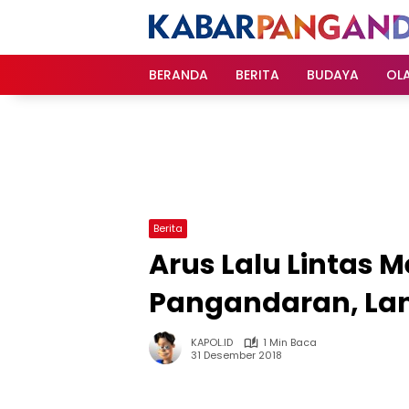
Langsung
ke
konten
BERANDA
BERITA
BUDAYA
OL
Berita
Arus Lalu Lintas 
Pangandaran, La
KAPOL.ID
1 Min Baca
31 Desember 2018