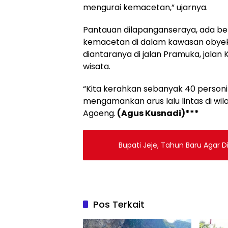
mengurai kemacetan,” ujarnya.
Pantauan dilapanganseraya, ada be
kemacetan di dalam kawasan obyek
diantaranya di jalan Pramuka, jalan
wisata.
“Kita kerahkan sebanyak 40 personil 
mengamankan arus lalu lintas di wi
Agoeng.
(Agus Kusnadi)***
Bupati Jeje, Tahun Baru Agar D
Pos Terkait