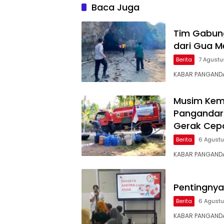
Baca Juga
Tim Gabung
dari Gua M
Berita
7 Agustu
KABAR PANGANDA
Musim Kema
Pangandaran
Gerak Cep
Berita
6 Agust
KABAR PANGANDA
Pentingnya
Berita
6 Agust
KABAR PANGANDA