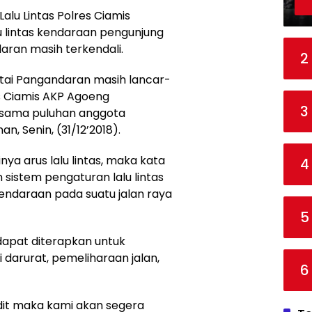
alu Lintas Polres Ciamis
u lintas kendaraan pengunjung
daran masih terkendali.
2
antai Pangandaran masih lancar-
es Ciamis AKP Agoeng
3
rsama puluhan anggota
, Senin, (31/12’2018).
ya arus lalu lintas, maka kata
4
sistem pengaturan lalu lintas
ndaraan pada suatu jalan raya
5
dapat diterapkan untuk
 darurat, pemeliharaan jalan,
6
odit maka kami akan segera