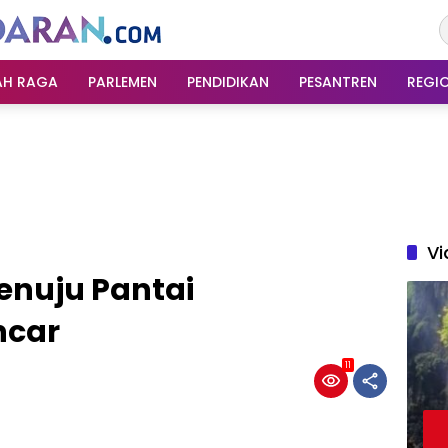
AH RAGA
PARLEMEN
PENDIDIKAN
PESANTREN
REGI
Vi
Menuju Pantai
ncar
11