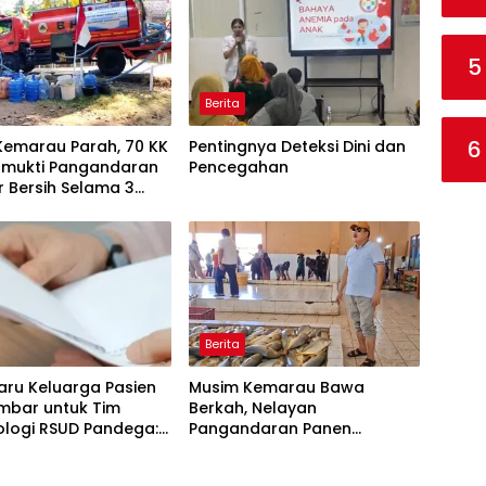
5
Berita
6
Kemarau Parah, 70 KK
Pentingnya Deteksi Dini dan
tamukti Pangandaran
Pencegahan
ir Bersih Selama 3
 BPBD Gerak Cepat
Berita
aru Keluarga Pasien
Musim Kemarau Bawa
mbar untuk Tim
Berkah, Nelayan
ologi RSUD Pandega:
Pangandaran Panen
t Adalah Ibu Kedua
Tongkol Kuning: Transaksi
TPI Tembus Rp14,7 Miliar