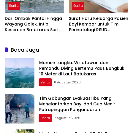
Berita
Berita
Dari Ombak Pantai Hingga
Surat Haru Keluarga Pasien
Wayang Golek, Intip
Bayi Kembar untuk Tim
Keseruan Batukaras Surf
Perinatologi RSUD
Festival 2026
Pandega: Perawat Adalah
Ibu Kedua
Baca Juga
Momen Langka: Wisatawan dan
Pemandu Diving Bertemu Paus Bungkuk
10 Meter di Laut Batukaras
Berita
8 Agustus 2026
Tim Gabungan Evakuasi Ibu Yang
Menelantarkan Bayi dari Gua Menir
Putrapinggan Pangandaran
Berita
7 Agustus 2026