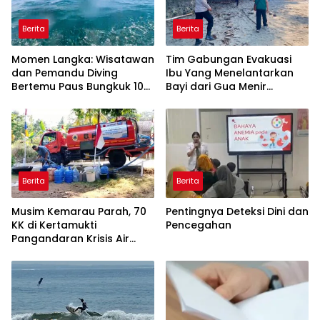
Berita
Berita
Momen Langka: Wisatawan
Tim Gabungan Evakuasi
dan Pemandu Diving
Ibu Yang Menelantarkan
Bertemu Paus Bungkuk 10
Bayi dari Gua Menir
Meter di Laut Batukaras
Putrapinggan
Pangandaran
Berita
Berita
Musim Kemarau Parah, 70
Pentingnya Deteksi Dini dan
KK di Kertamukti
Pencegahan
Pangandaran Krisis Air
Bersih Selama 3 Bulan,
BPBD Gerak Cepat