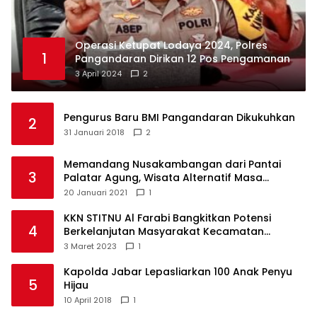
Operasi Ketupat Lodaya 2024, Polres
1
Pangandaran Dirikan 12 Pos Pengamanan
3 April 2024
2
Pengurus Baru BMI Pangandaran Dikukuhkan
2
31 Januari 2018
2
Memandang Nusakambangan dari Pantai
3
Palatar Agung, Wisata Alternatif Masa
Pandemi
20 Januari 2021
1
KKN STITNU Al Farabi Bangkitkan Potensi
4
Berkelanjutan Masyarakat Kecamatan
Langkaplancar
3 Maret 2023
1
Kapolda Jabar Lepasliarkan 100 Anak Penyu
5
Hijau
10 April 2018
1