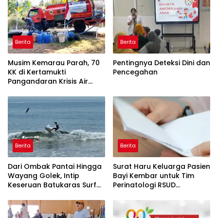
Berita
Berita
Musim Kemarau Parah, 70
Pentingnya Deteksi Dini dan
KK di Kertamukti
Pencegahan
Pangandaran Krisis Air
Bersih Selama 3 Bulan,
BPBD Gerak Cepat
Berita
Berita
Dari Ombak Pantai Hingga
Surat Haru Keluarga Pasien
Wayang Golek, Intip
Bayi Kembar untuk Tim
Keseruan Batukaras Surf
Perinatologi RSUD
Festival 2026
Pandega: Perawat Adalah
Ibu Kedua