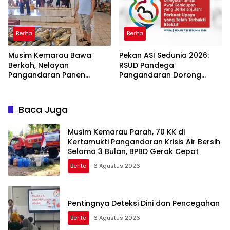
Berita
Berita
Musim Kemarau Bawa
Pekan ASI Sedunia 2026:
Berkah, Nelayan
RSUD Pandega
Pangandaran Panen
Pangandaran Dorong
Tongkol Kuning: Transaksi
Sinergi Ekosistem Ramah
TPI Tembus Rp14,7 Miliar
Menyusui
Baca Juga
Musim Kemarau Parah, 70 KK di
Kertamukti Pangandaran Krisis Air Bersih
Selama 3 Bulan, BPBD Gerak Cepat
Berita
6 Agustus 2026
Pentingnya Deteksi Dini dan Pencegahan
Berita
6 Agustus 2026