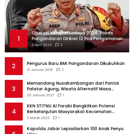
Operasi Ketupat Lodaya 2024, Polres
1
Pangandaran Dirikan 12 Pos Pengamanan
3 April 2024
2
Pengurus Baru BMI Pangandaran Dikukuhkan
2
31 Januari 2018
2
Memandang Nusakambangan dari Pantai
3
Palatar Agung, Wisata Alternatif Masa
Pandemi
20 Januari 2021
1
KKN STITNU Al Farabi Bangkitkan Potensi
4
Berkelanjutan Masyarakat Kecamatan
Langkaplancar
3 Maret 2023
1
Kapolda Jabar Lepasliarkan 100 Anak Penyu