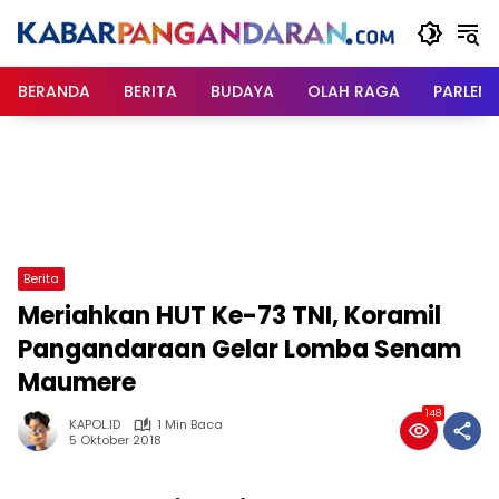
Langsung
ke
konten
BERANDA
BERITA
BUDAYA
OLAH RAGA
PARLEM
Berita
Meriahkan HUT Ke-73 TNI, Koramil
Pangandaraan Gelar Lomba Senam
Maumere
148
KAPOL.ID
1 Min Baca
5 Oktober 2018