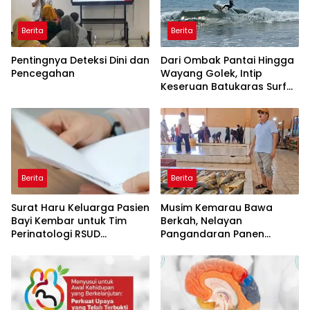
Berita
Berita
Pentingnya Deteksi Dini dan
Dari Ombak Pantai Hingga
Pencegahan
Wayang Golek, Intip
Keseruan Batukaras Surf
Festival 2026
Berita
Berita
Surat Haru Keluarga Pasien
Musim Kemarau Bawa
Bayi Kembar untuk Tim
Berkah, Nelayan
Perinatologi RSUD
Pangandaran Panen
Pandega: Perawat Adalah
Tongkol Kuning: Transaksi
Ibu Kedua
TPI Tembus Rp14,7 Miliar