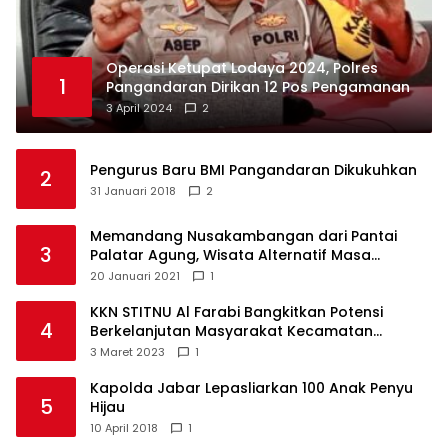
Operasi Ketupat Lodaya 2024, Polres
1
Pangandaran Dirikan 12 Pos Pengamanan
3 April 2024
2
Pengurus Baru BMI Pangandaran Dikukuhkan
2
31 Januari 2018
2
Memandang Nusakambangan dari Pantai
3
Palatar Agung, Wisata Alternatif Masa
Pandemi
20 Januari 2021
1
KKN STITNU Al Farabi Bangkitkan Potensi
4
Berkelanjutan Masyarakat Kecamatan
Langkaplancar
3 Maret 2023
1
Kapolda Jabar Lepasliarkan 100 Anak Penyu
5
Hijau
10 April 2018
1