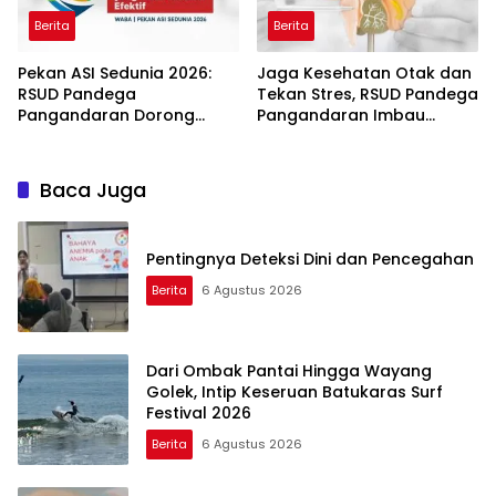
Berita
Berita
Pekan ASI Sedunia 2026:
Jaga Kesehatan Otak dan
RSUD Pandega
Tekan Stres, RSUD Pandega
Pangandaran Dorong
Pangandaran Imbau
Sinergi Ekosistem Ramah
Warga Rutin Berolahraga
Menyusui
Baca Juga
Pentingnya Deteksi Dini dan Pencegahan
Berita
6 Agustus 2026
Dari Ombak Pantai Hingga Wayang
Golek, Intip Keseruan Batukaras Surf
Festival 2026
Berita
6 Agustus 2026