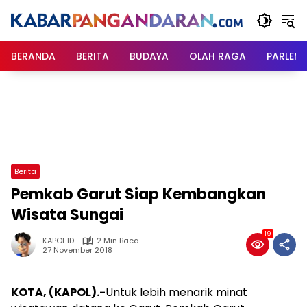
Langsung
ke
konten
BERANDA
BERITA
BUDAYA
OLAH RAGA
PARLEM
Berita
Pemkab Garut Siap Kembangkan
Wisata Sungai
19
KAPOL.ID
2 Min Baca
27 November 2018
KOTA, (KAPOL).-
Untuk lebih menarik minat