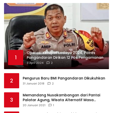
Operasi Ketupat Lodaya 2024, Polres
1
Pangandaran Dirikan 12 Pos Pengamanan
3 April 2024
2
Pengurus Baru BMI Pangandaran Dikukuhkan
2
31 Januari 2018
2
Memandang Nusakambangan dari Pantai
3
Palatar Agung, Wisata Alternatif Masa
Pandemi
20 Januari 2021
1