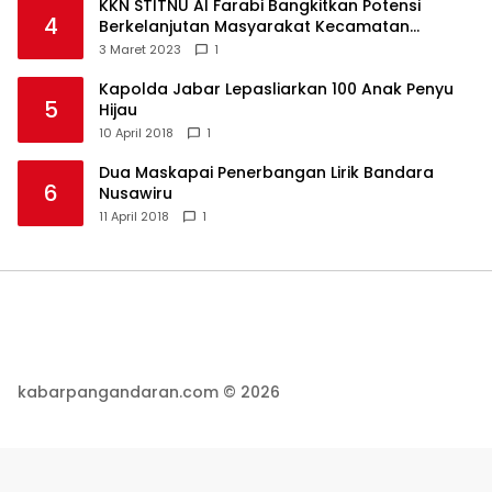
KKN STITNU Al Farabi Bangkitkan Potensi
4
Berkelanjutan Masyarakat Kecamatan
Langkaplancar
3 Maret 2023
1
Kapolda Jabar Lepasliarkan 100 Anak Penyu
5
Hijau
10 April 2018
1
Dua Maskapai Penerbangan Lirik Bandara
6
Nusawiru
11 April 2018
1
kabarpangandaran.com © 2026