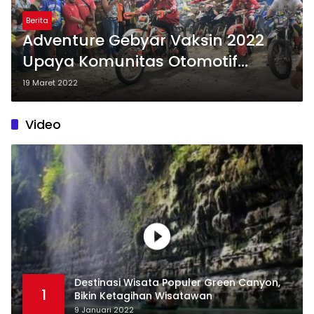
Berita
Adventure Gebyar Vaksin 2022
Upaya Komunitas Otomotif
Pangandaran Promosikan
19 Maret 2022
Pariwisata
Video
Destinasi Wisata Populer Green Canyon,
1
Bikin Ketagihan Wisatawan
9 Januari 2022