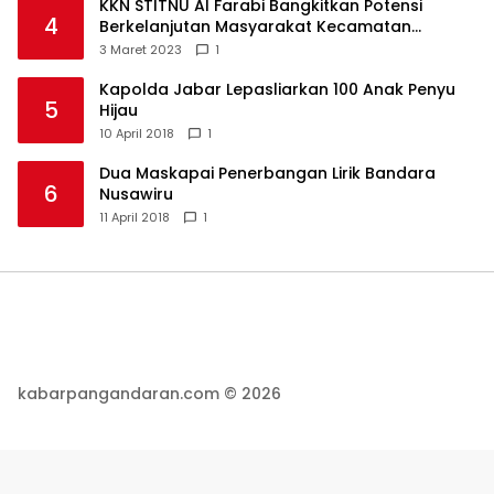
KKN STITNU Al Farabi Bangkitkan Potensi
4
Berkelanjutan Masyarakat Kecamatan
Langkaplancar
3 Maret 2023
1
Kapolda Jabar Lepasliarkan 100 Anak Penyu
5
Hijau
10 April 2018
1
Dua Maskapai Penerbangan Lirik Bandara
6
Nusawiru
11 April 2018
1
kabarpangandaran.com © 2026