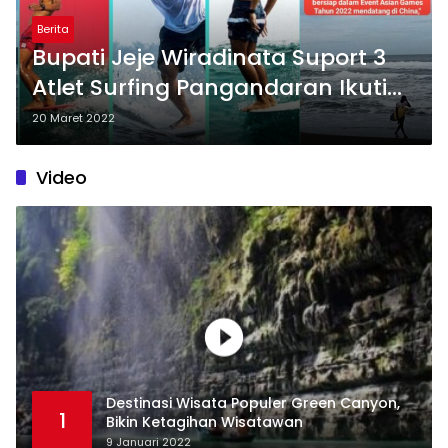
Berita
Bupati Jeje Wiradinata Suport 3
Atlet Surfing Pangandaran Ikuti
Asian Games 2022 Ke-19 Di
20 Maret 2022
Hangzhou China
Video
Destinasi Wisata Populer Green Canyon,
1
Bikin Ketagihan Wisatawan
9 Januari 2022