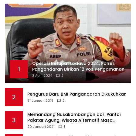
Operasi Ketupat Lodaya 2024, Polres
1
Pangandaran Dirikan 12 Pos Pengamanan
3 April 2024
2
Pengurus Baru BMI Pangandaran Dikukuhkan
2
31 Januari 2018
2
Memandang Nusakambangan dari Pantai
3
Palatar Agung, Wisata Alternatif Masa
Pandemi
20 Januari 2021
1