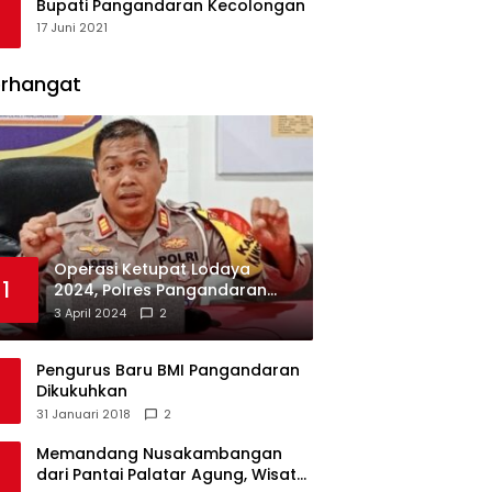
Bupati Pangandaran Kecolongan
17 Juni 2021
erhangat
Operasi Ketupat Lodaya
1
2024, Polres Pangandaran
Dirikan 12 Pos Pengamanan
3 April 2024
2
Pengurus Baru BMI Pangandaran
Dikukuhkan
31 Januari 2018
2
Memandang Nusakambangan
dari Pantai Palatar Agung, Wisata