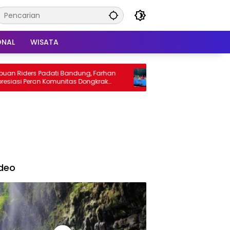
ONAL
WISATA
iders Padati Bandung, Farhan
Pemkab Sumedang Haramkan
i Peran Komunitas Dongkrak
Sumbu Tiga Melintas di Tanju
ta
Jatinangor
deo