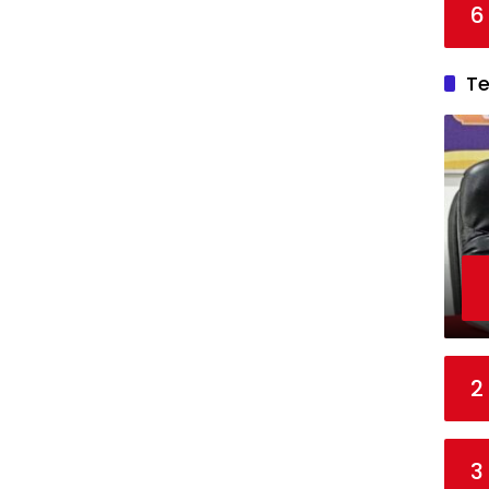
6
T
2
3