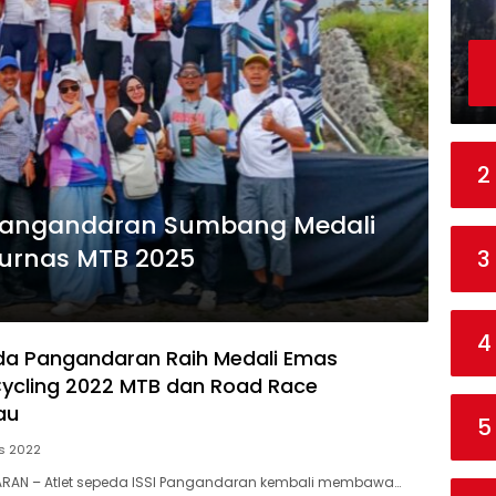
2
 Pangandaran Sumbang Medali
jurnas MTB 2025
3
4
da Pangandaran Raih Medali Emas
Cycling 2022 MTB dan Road Race
au
5
s 2022
AN – Atlet sepeda ISSI Pangandaran kembali membawa…