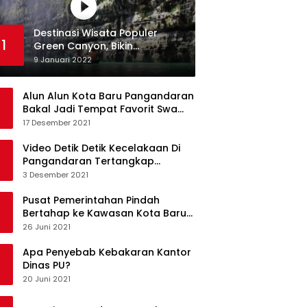
Destinasi Wisata Populer
1
Green Canyon, Bikin
Ketagihan Wisatawan
9 Januari 2022
Alun Alun Kota Baru Pangandaran
Bakal Jadi Tempat Favorit Swa
Foto Selfie
17 Desember 2021
Video Detik Detik Kecelakaan Di
Pangandaran Tertangkap
Kamera Handphone
3 Desember 2021
Pusat Pemerintahan Pindah
Bertahap ke Kawasan Kota Baru
Pangandaran
26 Juni 2021
Apa Penyebab Kebakaran Kantor
Dinas PU?
20 Juni 2021