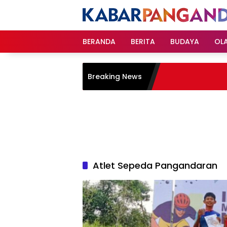
Langsung
ke
konten
BERANDA
BERITA
BUDAYA
OL
Breaking News
Atlet Sepeda Pangandaran