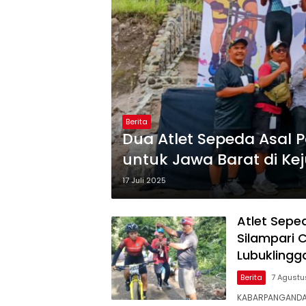
Berita
Dua Atlet Sepeda Asal
untuk Jawa Barat di Ke
17 Juli 2025
Atlet Sepe
Silampari 
Lubuklingg
Berita
7 Agustu
KABARPANGANDAR