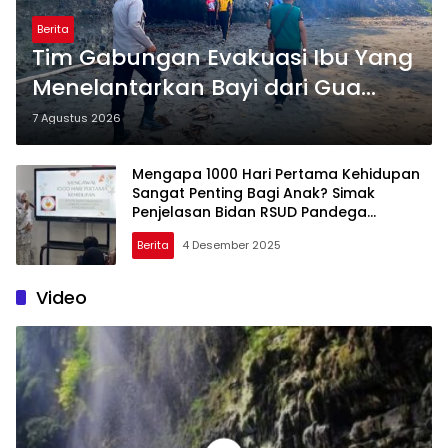
Berita
Tim Gabungan Evakuasi Ibu Yang
Menelantarkan Bayi dari Gua
Menir Putrapinggan
7 Agustus 2026
Pangandaran
Mengapa 1000 Hari Pertama Kehidupan
Sangat Penting Bagi Anak? Simak
Penjelasan Bidan RSUD Pandega
Pangandaran
Berita
4 Desember 2025
Video