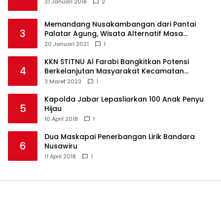
31 Januari 2018
2
Memandang Nusakambangan dari Pantai
3
Palatar Agung, Wisata Alternatif Masa
Pandemi
20 Januari 2021
1
KKN STITNU Al Farabi Bangkitkan Potensi
4
Berkelanjutan Masyarakat Kecamatan
Langkaplancar
3 Maret 2023
1
Kapolda Jabar Lepasliarkan 100 Anak Penyu
5
Hijau
10 April 2018
1
Dua Maskapai Penerbangan Lirik Bandara
6
Nusawiru
11 April 2018
1