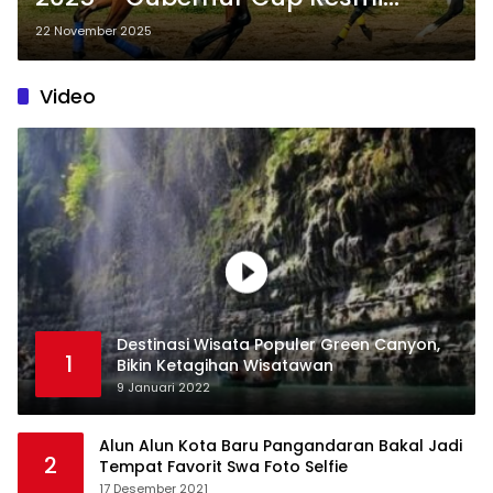
Digelar di Pangandaran
22 November 2025
Video
Destinasi Wisata Populer Green Canyon,
1
Bikin Ketagihan Wisatawan
9 Januari 2022
Alun Alun Kota Baru Pangandaran Bakal Jadi
2
Tempat Favorit Swa Foto Selfie
17 Desember 2021