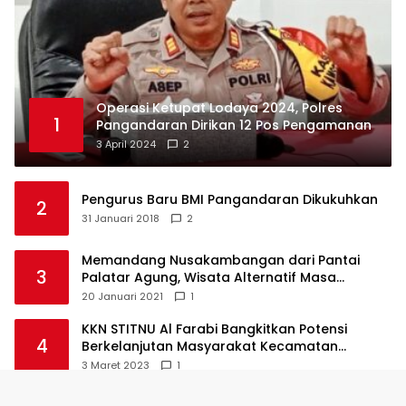
Operasi Ketupat Lodaya 2024, Polres
1
Pangandaran Dirikan 12 Pos Pengamanan
3 April 2024
2
Pengurus Baru BMI Pangandaran Dikukuhkan
2
31 Januari 2018
2
Memandang Nusakambangan dari Pantai
3
Palatar Agung, Wisata Alternatif Masa
Pandemi
20 Januari 2021
1
KKN STITNU Al Farabi Bangkitkan Potensi
4
Berkelanjutan Masyarakat Kecamatan
Langkaplancar
3 Maret 2023
1
Kapolda Jabar Lepasliarkan 100 Anak Penyu