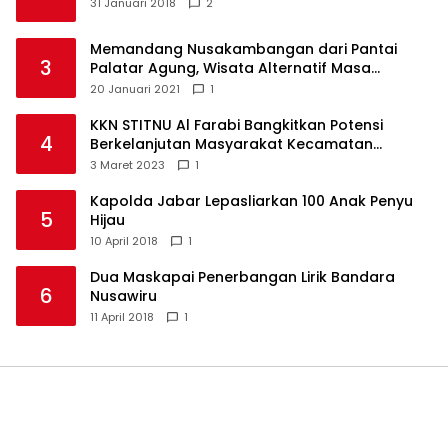
31 Januari 2018
2
Memandang Nusakambangan dari Pantai
3
Palatar Agung, Wisata Alternatif Masa
Pandemi
20 Januari 2021
1
KKN STITNU Al Farabi Bangkitkan Potensi
4
Berkelanjutan Masyarakat Kecamatan
Langkaplancar
3 Maret 2023
1
Kapolda Jabar Lepasliarkan 100 Anak Penyu
5
Hijau
10 April 2018
1
Dua Maskapai Penerbangan Lirik Bandara
6
Nusawiru
11 April 2018
1