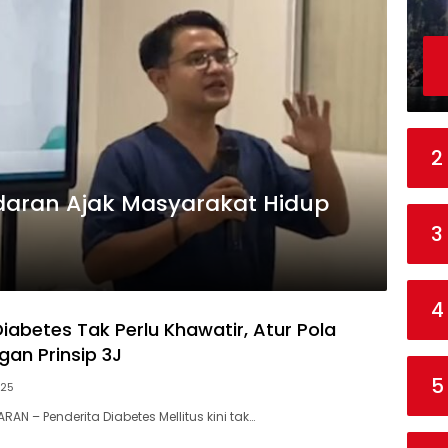
2
aran Ajak Masyarakat Hidup
3
4
iabetes Tak Perlu Khawatir, Atur Pola
an Prinsip 3J
5
025
N – Penderita Diabetes Mellitus kini tak…