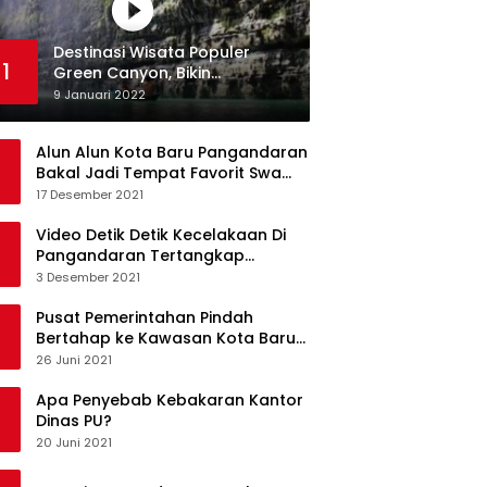
Destinasi Wisata Populer
1
Green Canyon, Bikin
Ketagihan Wisatawan
9 Januari 2022
Alun Alun Kota Baru Pangandaran
Bakal Jadi Tempat Favorit Swa
Foto Selfie
17 Desember 2021
Video Detik Detik Kecelakaan Di
Pangandaran Tertangkap
Kamera Handphone
3 Desember 2021
Pusat Pemerintahan Pindah
Bertahap ke Kawasan Kota Baru
Pangandaran
26 Juni 2021
Apa Penyebab Kebakaran Kantor
Dinas PU?
20 Juni 2021