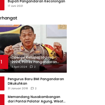
Bupati Pangandaran Kecolongan
17 Juni 2021
erhangat
Operasi Ketupat Lodaya
1
2024, Polres Pangandaran
Dirikan 12 Pos Pengamanan
3 April 2024
2
Pengurus Baru BMI Pangandaran
Dikukuhkan
31 Januari 2018
2
Memandang Nusakambangan
dari Pantai Palatar Agung, Wisata