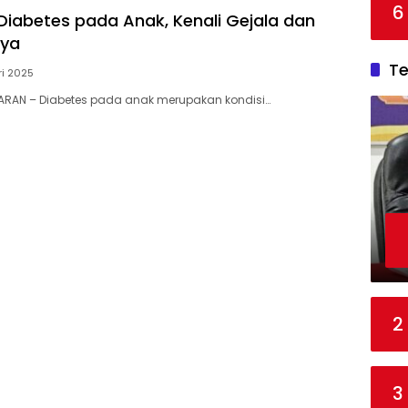
6
iabetes pada Anak, Kenali Gejala dan
ya
T
ri 2025
RAN – Diabetes pada anak merupakan kondisi…
2
3