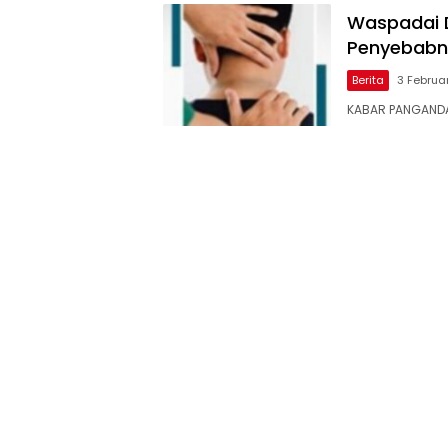
Waspadai D
Penyebabn
Berita
3 Februa
KABAR PANGANDA