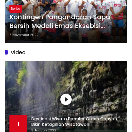
Berita
Kontingen Pangandaran Sapu
Bersih Medali Emas Eksebisi
Selancar Ombak Porprov Jabar
8 November 2022
2022
Video
Destinasi Wisata Populer Green Canyon,
1
Bikin Ketagihan Wisatawan
9 Januari 2022