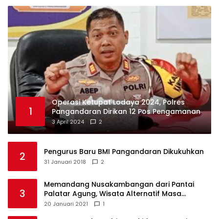
Operasi Ketupat Lodaya 2024, Polres
1
Pangandaran Dirikan 12 Pos Pengamanan
3 April 2024
2
Pengurus Baru BMI Pangandaran Dikukuhkan
2
31 Januari 2018
2
Memandang Nusakambangan dari Pantai
3
Palatar Agung, Wisata Alternatif Masa
Pandemi
20 Januari 2021
1