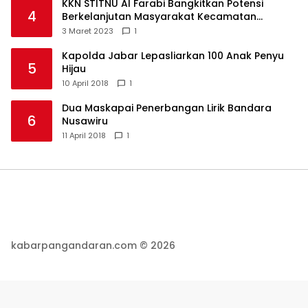
KKN STITNU Al Farabi Bangkitkan Potensi
4
Berkelanjutan Masyarakat Kecamatan
Langkaplancar
3 Maret 2023
1
Kapolda Jabar Lepasliarkan 100 Anak Penyu
5
Hijau
10 April 2018
1
Dua Maskapai Penerbangan Lirik Bandara
6
Nusawiru
11 April 2018
1
kabarpangandaran.com © 2026