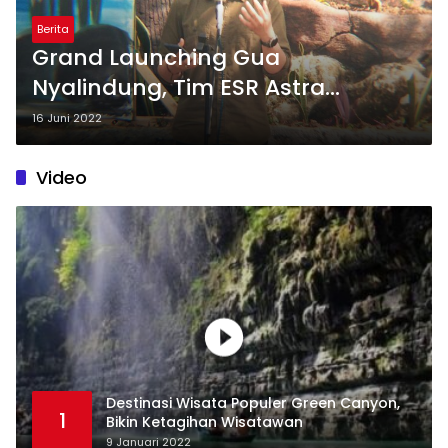
Berita
Grand Launching Gua
Nyalindung, Tim ESR Astra
Internasional Akan Mengajak
16 Juni 2022
Kemenparekraf Berkunjung
Video
Destinasi Wisata Populer Green Canyon,
1
Bikin Ketagihan Wisatawan
9 Januari 2022