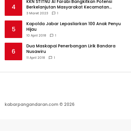
KKN STITNU Al Farabi Bangkitkan Potensi
4
Berkelanjutan Masyarakat Kecamatan
Langkaplancar
3 Maret 2023
1
Kapolda Jabar Lepasliarkan 100 Anak Penyu
5
Hijau
10 April 2018
1
Dua Maskapai Penerbangan Lirik Bandara
6
Nusawiru
11 April 2018
1
kabarpangandaran.com © 2026