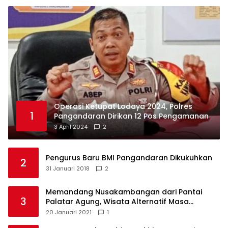
Operasi Ketupat Lodaya 2024, Polres
1
Pangandaran Dirikan 12 Pos Pengamanan
3 April 2024
2
Pengurus Baru BMI Pangandaran Dikukuhkan
2
31 Januari 2018
2
Memandang Nusakambangan dari Pantai
3
Palatar Agung, Wisata Alternatif Masa
Pandemi
20 Januari 2021
1