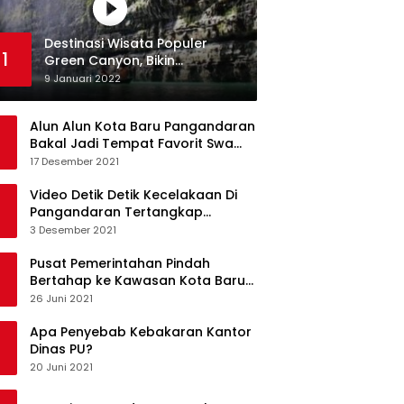
Destinasi Wisata Populer
1
Green Canyon, Bikin
Ketagihan Wisatawan
9 Januari 2022
Alun Alun Kota Baru Pangandaran
Bakal Jadi Tempat Favorit Swa
Foto Selfie
17 Desember 2021
Video Detik Detik Kecelakaan Di
Pangandaran Tertangkap
Kamera Handphone
3 Desember 2021
Pusat Pemerintahan Pindah
Bertahap ke Kawasan Kota Baru
Pangandaran
26 Juni 2021
Apa Penyebab Kebakaran Kantor
Dinas PU?
20 Juni 2021