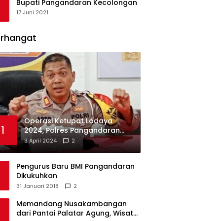
Bupati Pangandaran Kecolongan
17 Juni 2021
erhangat
Operasi Ketupat Lodaya
1
2024, Polres Pangandaran
Dirikan 12 Pos Pengamanan
3 April 2024
2
Pengurus Baru BMI Pangandaran
Dikukuhkan
31 Januari 2018
2
Memandang Nusakambangan
dari Pantai Palatar Agung, Wisata