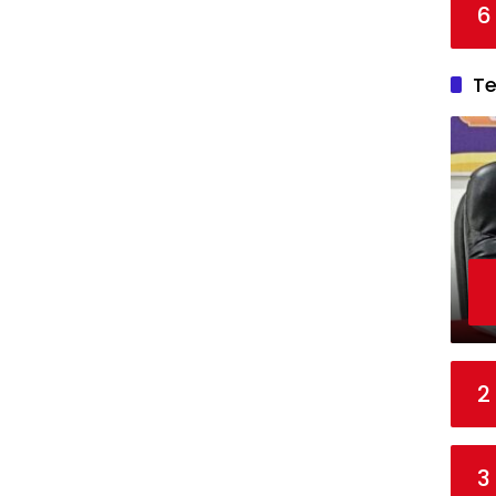
6
T
2
3