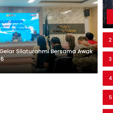
2
Gelar Silaturahmi Bersama Awak
26
3
4
5