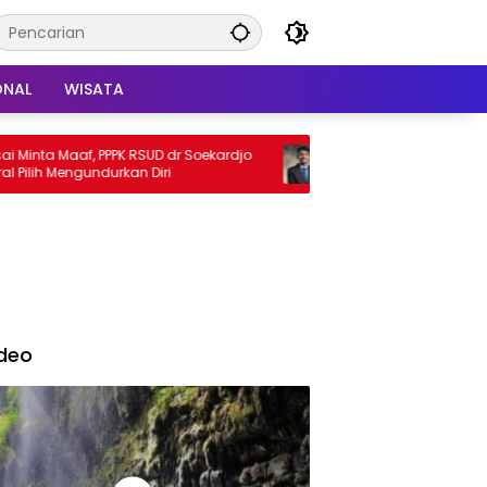
ONAL
WISATA
ta Maaf, PPPK RSUD dr Soekardjo
Akademisi Tekankan Hilirisasi 
ih Mengundurkan Diri
dan Peluang Ekspor Beras Or
Indonesia di Pasar Asia | Tin
Daya Saing Global
deo