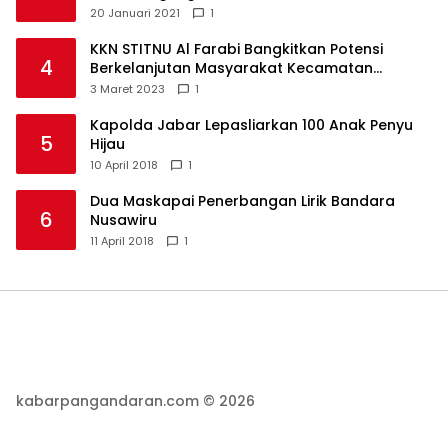
Pandemi
20 Januari 2021
1
KKN STITNU Al Farabi Bangkitkan Potensi
4
Berkelanjutan Masyarakat Kecamatan
Langkaplancar
3 Maret 2023
1
Kapolda Jabar Lepasliarkan 100 Anak Penyu
5
Hijau
10 April 2018
1
Dua Maskapai Penerbangan Lirik Bandara
6
Nusawiru
11 April 2018
1
kabarpangandaran.com © 2026