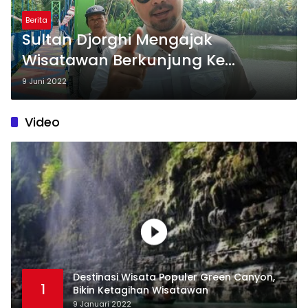
Berita
Sultan Djorghi Mengajak
Wisatawan Berkunjung Ke
Pangandaran, Pantainya Keren
9 Juni 2022
Banget
Video
Destinasi Wisata Populer Green Canyon,
1
Bikin Ketagihan Wisatawan
9 Januari 2022