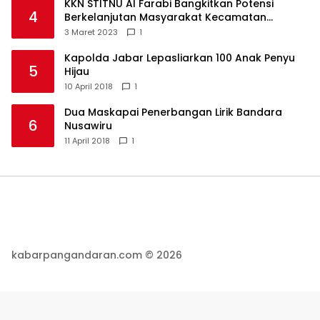
KKN STITNU Al Farabi Bangkitkan Potensi
4
Berkelanjutan Masyarakat Kecamatan
Langkaplancar
3 Maret 2023
1
Kapolda Jabar Lepasliarkan 100 Anak Penyu
5
Hijau
10 April 2018
1
Dua Maskapai Penerbangan Lirik Bandara
6
Nusawiru
11 April 2018
1
kabarpangandaran.com © 2026