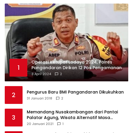
Operasi Ketupat Lodaya 2024, Polres
1
Pangandaran Dirikan 12 Pos Pengamanan
3 April 2024
2
Pengurus Baru BMI Pangandaran Dikukuhkan
2
31 Januari 2018
2
Memandang Nusakambangan dari Pantai
3
Palatar Agung, Wisata Alternatif Masa
Pandemi
20 Januari 2021
1