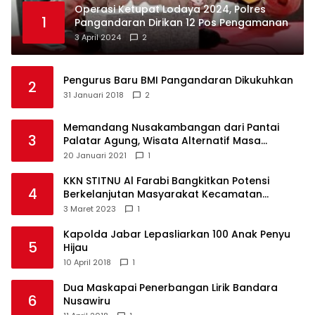
Operasi Ketupat Lodaya 2024, Polres
1
Pangandaran Dirikan 12 Pos Pengamanan
3 April 2024
2
Pengurus Baru BMI Pangandaran Dikukuhkan
2
31 Januari 2018
2
Memandang Nusakambangan dari Pantai
3
Palatar Agung, Wisata Alternatif Masa
Pandemi
20 Januari 2021
1
KKN STITNU Al Farabi Bangkitkan Potensi
4
Berkelanjutan Masyarakat Kecamatan
Langkaplancar
3 Maret 2023
1
Kapolda Jabar Lepasliarkan 100 Anak Penyu
5
Hijau
10 April 2018
1
Dua Maskapai Penerbangan Lirik Bandara
6
Nusawiru