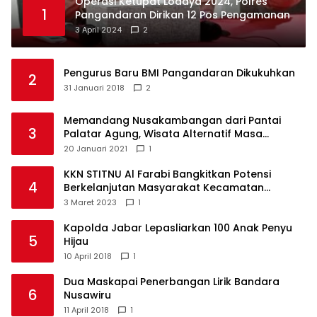
Operasi Ketupat Lodaya 2024, Polres
1
Pangandaran Dirikan 12 Pos Pengamanan
3 April 2024
2
Pengurus Baru BMI Pangandaran Dikukuhkan
2
31 Januari 2018
2
Memandang Nusakambangan dari Pantai
3
Palatar Agung, Wisata Alternatif Masa
Pandemi
20 Januari 2021
1
KKN STITNU Al Farabi Bangkitkan Potensi
4
Berkelanjutan Masyarakat Kecamatan
Langkaplancar
3 Maret 2023
1
Kapolda Jabar Lepasliarkan 100 Anak Penyu
5
Hijau
10 April 2018
1
Dua Maskapai Penerbangan Lirik Bandara
6
Nusawiru
11 April 2018
1