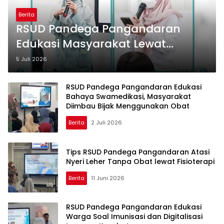
Berita
RSUD Pandega Pangandaran
Edukasi Masyarakat Lewat
Program NGOBATAN, Angkat
5 Juli 2026
Bahaya Tuberkulosis Resisten
Obat
RSUD Pandega Pangandaran Edukasi
Bahaya Swamedikasi, Masyarakat
Diimbau Bijak Menggunakan Obat
Berita
2 Juli 2026
Tips RSUD Pandega Pangandaran Atasi
Nyeri Leher Tanpa Obat lewat Fisioterapi
Berita
11 Juni 2026
RSUD Pandega Pangandaran Edukasi
Warga Soal Imunisasi dan Digitalisasi