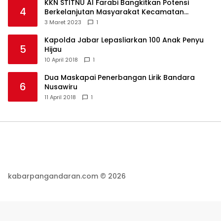
KKN STITNU Al Farabi Bangkitkan Potensi
4
Berkelanjutan Masyarakat Kecamatan
Langkaplancar
3 Maret 2023
1
Kapolda Jabar Lepasliarkan 100 Anak Penyu
5
Hijau
10 April 2018
1
Dua Maskapai Penerbangan Lirik Bandara
6
Nusawiru
11 April 2018
1
kabarpangandaran.com © 2026