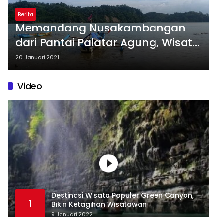
Berita
Memandang Nusakambangan
dari Pantai Palatar Agung, Wisata
Alternatif Masa Pandemi
20 Januari 2021
Video
Destinasi Wisata Populer Green Canyon,
1
Bikin Ketagihan Wisatawan
9 Januari 2022