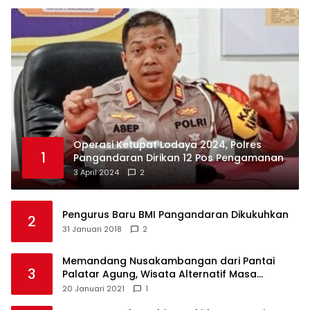
Operasi Ketupat Lodaya 2024, Polres
1
Pangandaran Dirikan 12 Pos Pengamanan
3 April 2024
2
Pengurus Baru BMI Pangandaran Dikukuhkan
2
31 Januari 2018
2
Memandang Nusakambangan dari Pantai
3
Palatar Agung, Wisata Alternatif Masa
Pandemi
20 Januari 2021
1