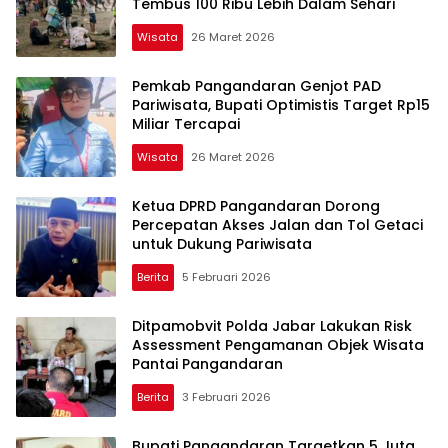
Tembus 100 Ribu Lebih Dalam Sehari
Wisata
26 Maret 2026
Pemkab Pangandaran Genjot PAD
Pariwisata, Bupati Optimistis Target Rp15
Miliar Tercapai
Wisata
26 Maret 2026
Ketua DPRD Pangandaran Dorong
Percepatan Akses Jalan dan Tol Getaci
untuk Dukung Pariwisata
Berita
5 Februari 2026
Ditpamobvit Polda Jabar Lakukan Risk
Assessment Pengamanan Objek Wisata
Pantai Pangandaran
Berita
3 Februari 2026
Bupati Pangandaran Targetkan 5 Juta