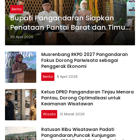
Berita
Bupati Pangandaran Siapkan
Penataan Pantai Barat dan Timur
untuk Wujudkan Wisata Tertib
30 April 2026
dan Berkelanjutan
Musrenbang RKPD 2027 Pangandaran
Fokus Dorong Pariwisata sebagai
Penggerak Ekonomi
Berita
8 April 2026
Ketua DPRD Pangandaran Tinjau Menara
Pantau, Dorong Optimalisasi untuk
Keamanan Wisatawan
Wisata
31 Maret 2026
Ratusan Ribu Wisatawan Padati
Pangandaran,Puncak Kunjungan