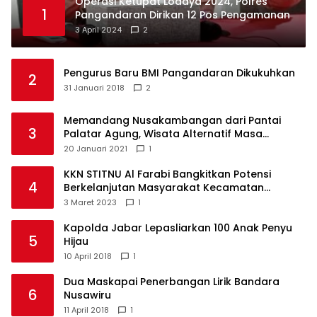
Operasi Ketupat Lodaya 2024, Polres
1
Pangandaran Dirikan 12 Pos Pengamanan
3 April 2024
2
Pengurus Baru BMI Pangandaran Dikukuhkan
2
31 Januari 2018
2
Memandang Nusakambangan dari Pantai
3
Palatar Agung, Wisata Alternatif Masa
Pandemi
20 Januari 2021
1
KKN STITNU Al Farabi Bangkitkan Potensi
4
Berkelanjutan Masyarakat Kecamatan
Langkaplancar
3 Maret 2023
1
Kapolda Jabar Lepasliarkan 100 Anak Penyu
5
Hijau
10 April 2018
1
Dua Maskapai Penerbangan Lirik Bandara
6
Nusawiru
11 April 2018
1