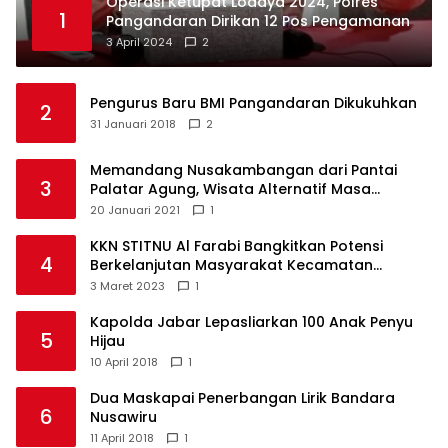
Operasi Ketupat Lodaya 2024, Polres
1
Pangandaran Dirikan 12 Pos Pengamanan
3 April 2024
2
Pengurus Baru BMI Pangandaran Dikukuhkan
2
31 Januari 2018
2
Memandang Nusakambangan dari Pantai
3
Palatar Agung, Wisata Alternatif Masa
Pandemi
20 Januari 2021
1
KKN STITNU Al Farabi Bangkitkan Potensi
4
Berkelanjutan Masyarakat Kecamatan
Langkaplancar
3 Maret 2023
1
Kapolda Jabar Lepasliarkan 100 Anak Penyu
5
Hijau
10 April 2018
1
Dua Maskapai Penerbangan Lirik Bandara
6
Nusawiru
11 April 2018
1