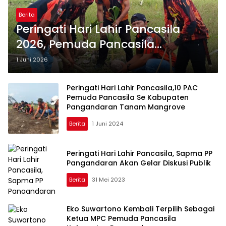
Berita
Peringati Hari Lahir Pancasila
2026, Pemuda Pancasila
Pangandaran Tanam 100 Pohon
1 Juni 2026
di Pesisir Karangtirta
Peringati Hari Lahir Pancasila,10 PAC
Pemuda Pancasila Se Kabupaten
Pangandaran Tanam Mangrove
Berita
1 Juni 2024
Peringati Hari Lahir Pancasila, Sapma PP
Pangandaran Akan Gelar Diskusi Publik
Berita
31 Mei 2023
Eko Suwartono Kembali Terpilih Sebagai
Ketua MPC Pemuda Pancasila