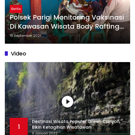
Berita
Polsek Parigi Monitoring Vaksinasi
Di Kawasan Wisata Body Rafting
Citumang
19 September 2021
Video
Destinasi Wisata Populer Green Canyon,
1
Bikin Ketagihan Wisatawan
9 Januari 2022