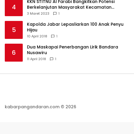
KKN STITNU Al Farabi Bangkitkan Potensi
4
Berkelanjutan Masyarakat Kecamatan
Langkaplancar
3 Maret 2023
1
Kapolda Jabar Lepasliarkan 100 Anak Penyu
5
Hijau
10 April 2018
1
Dua Maskapai Penerbangan Lirik Bandara
6
Nusawiru
11 April 2018
1
kabarpangandaran.com © 2026