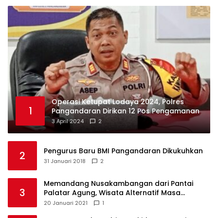
Operasi Ketupat Lodaya 2024, Polres
1
Pangandaran Dirikan 12 Pos Pengamanan
3 April 2024
2
Pengurus Baru BMI Pangandaran Dikukuhkan
2
31 Januari 2018
2
Memandang Nusakambangan dari Pantai
3
Palatar Agung, Wisata Alternatif Masa
Pandemi
20 Januari 2021
1