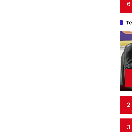
6
T
2
3