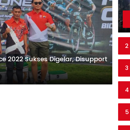
2
e 2022 Sukses Digelar, Disupport
3
4
5