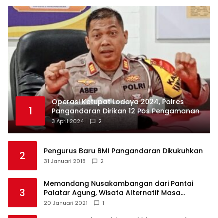
Operasi Ketupat Lodaya 2024, Polres
1
Pangandaran Dirikan 12 Pos Pengamanan
3 April 2024
2
Pengurus Baru BMI Pangandaran Dikukuhkan
2
31 Januari 2018
2
Memandang Nusakambangan dari Pantai
3
Palatar Agung, Wisata Alternatif Masa
Pandemi
20 Januari 2021
1