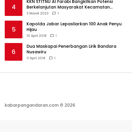
KKN STITNU Al Farabi Bangkitkan Potensi
4
Berkelanjutan Masyarakat Kecamatan
Langkaplancar
3 Maret 2023
1
Kapolda Jabar Lepasliarkan 100 Anak Penyu
5
Hijau
10 April 2018
1
Dua Maskapai Penerbangan Lirik Bandara
6
Nusawiru
11 April 2018
1
kabarpangandaran.com © 2026