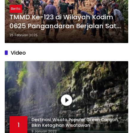
Berita
TMMD Ke-123 di Wilayah Kodim
0625 Pangandaran Berjalan Satu
Minggu, Fokus Pembangunan
25 Februari 2025
Jalan dan Pondasi RTLH
Video
Destinasi Wisata Populer Green Canyon,
1
Bikin Ketagihan Wisatawan
9 Januari 2022