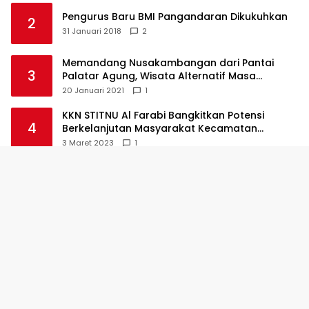
Pengurus Baru BMI Pangandaran Dikukuhkan
2
31 Januari 2018
2
Memandang Nusakambangan dari Pantai
3
Palatar Agung, Wisata Alternatif Masa
Pandemi
20 Januari 2021
1
KKN STITNU Al Farabi Bangkitkan Potensi
4
Berkelanjutan Masyarakat Kecamatan
Langkaplancar
3 Maret 2023
1
Kapolda Jabar Lepasliarkan 100 Anak Penyu
5
Hijau
10 April 2018
1
Dua Maskapai Penerbangan Lirik Bandara
6
Nusawiru
11 April 2018
1