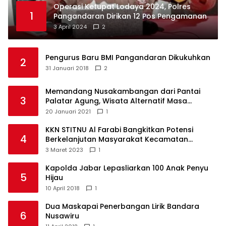
Operasi Ketupat Lodaya 2024, Polres
1
Pangandaran Dirikan 12 Pos Pengamanan
3 April 2024
2
Pengurus Baru BMI Pangandaran Dikukuhkan
2
31 Januari 2018
2
Memandang Nusakambangan dari Pantai
3
Palatar Agung, Wisata Alternatif Masa
Pandemi
20 Januari 2021
1
KKN STITNU Al Farabi Bangkitkan Potensi
4
Berkelanjutan Masyarakat Kecamatan
Langkaplancar
3 Maret 2023
1
Kapolda Jabar Lepasliarkan 100 Anak Penyu
5
Hijau
10 April 2018
1
Dua Maskapai Penerbangan Lirik Bandara
6
Nusawiru