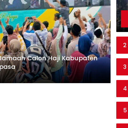
2
Jamaah Calon Haji Kabupaten
epasa
3
4
5