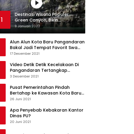
Destinasi Wisata Populer
1
Green Canyon, Bikin
Ketagihan Wisatawan
9 Januari 2022
Alun Alun Kota Baru Pangandaran
Bakal Jadi Tempat Favorit Swa
Foto Selfie
17 Desember 2021
Video Detik Detik Kecelakaan Di
Pangandaran Tertangkap
Kamera Handphone
3 Desember 2021
Pusat Pemerintahan Pindah
Bertahap ke Kawasan Kota Baru
Pangandaran
26 Juni 2021
Apa Penyebab Kebakaran Kantor
Dinas PU?
20 Juni 2021