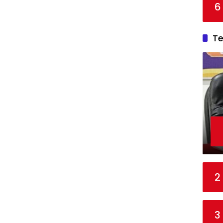
6
T
2
3