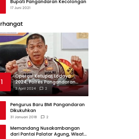
Bupati Pangandaran Kecolongan
17 Juni 2021
erhangat
Operasi Ketupat Lodaya
1
2024, Polres Pangandaran
Dirikan 12 Pos Pengamanan
3 April 2024
2
Pengurus Baru BMI Pangandaran
Dikukuhkan
31 Januari 2018
2
Memandang Nusakambangan
dari Pantai Palatar Agung, Wisata