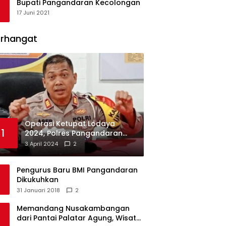
Bupati Pangandaran Kecolongan
17 Juni 2021
erhangat
Operasi Ketupat Lodaya
1
2024, Polres Pangandaran
Dirikan 12 Pos Pengamanan
3 April 2024
2
Pengurus Baru BMI Pangandaran
Dikukuhkan
31 Januari 2018
2
Memandang Nusakambangan
dari Pantai Palatar Agung, Wisata