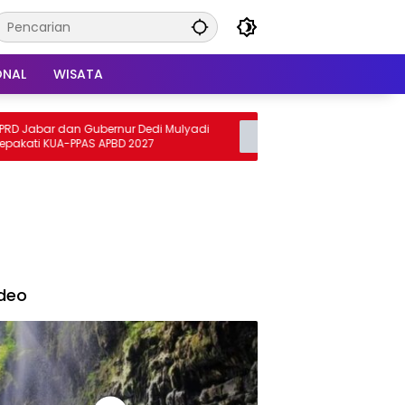
ONAL
WISATA
Jabar dan Gubernur Dedi Mulyadi
Viral Kata-kata Tak Panta
ati KUA-PPAS APBD 2027
RSUD dr Soekardjo Tasik
deo