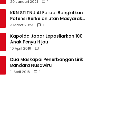
Alternatif Masa Pandemi
20 Januari 2021
1
KKN STITNU Al Farabi Bangkitkan
Potensi Berkelanjutan Masyarakat
Kecamatan Langkaplancar
3 Maret 2023
1
Kapolda Jabar Lepasliarkan 100
Anak Penyu Hijau
10 April 2018
1
Dua Maskapai Penerbangan Lirik
Bandara Nusawiru
11 April 2018
1