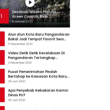
Destinasi Wisata Populer
1
Green Canyon, Bikin
Ketagihan Wisatawan
9 Januari 2022
Alun Alun Kota Baru Pangandaran
Bakal Jadi Tempat Favorit Swa
Foto Selfie
17 Desember 2021
Video Detik Detik Kecelakaan Di
Pangandaran Tertangkap
Kamera Handphone
3 Desember 2021
Pusat Pemerintahan Pindah
Bertahap ke Kawasan Kota Baru
Pangandaran
26 Juni 2021
Apa Penyebab Kebakaran Kantor
Dinas PU?
20 Juni 2021