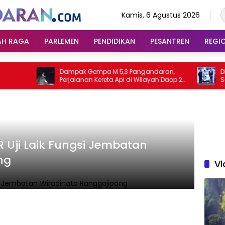
Kamis, 6 Agustus 2026
AH RAGA
PARLEMEN
PENDIDIKAN
PESANTREN
REGI
Dampak Gempa M 5,3 Pangandaran,
DPRD 
Perjalanan Kereta Api di Wilayah Daop 2
Sepak
Bandung Dihentikan Sementara
 Uji Laik Fungsi Jembatan
ng
Vi