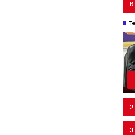
6
T
2
3