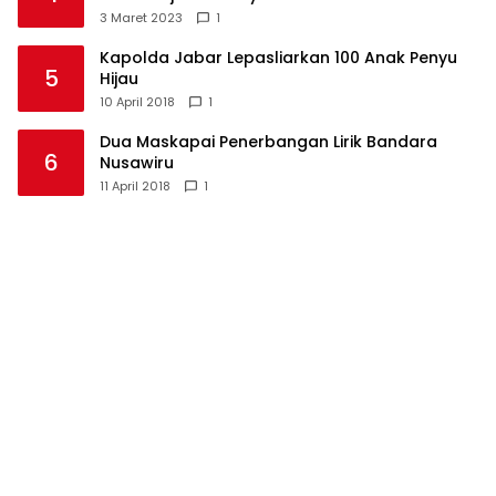
Langkaplancar
3 Maret 2023
1
Kapolda Jabar Lepasliarkan 100 Anak Penyu
5
Hijau
10 April 2018
1
Dua Maskapai Penerbangan Lirik Bandara
6
Nusawiru
11 April 2018
1