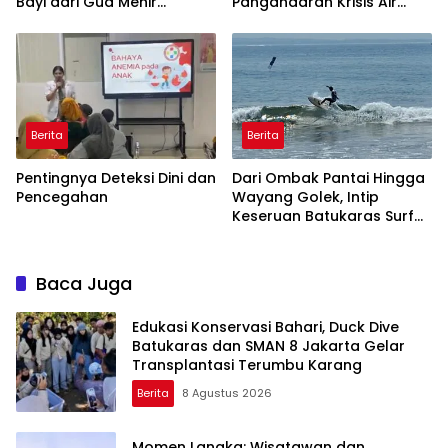
Bayi dari Gua Menir
Pangandaran Krisis Air
Putrapinggan
Bersih Selama 3 Bulan,
Pangandaran
BPBD Gerak Cepat
Berita
Berita
Pentingnya Deteksi Dini dan
Dari Ombak Pantai Hingga
Pencegahan
Wayang Golek, Intip
Keseruan Batukaras Surf
Festival 2026
Baca Juga
Edukasi Konservasi Bahari, Duck Dive
Batukaras dan SMAN 8 Jakarta Gelar
Transplantasi Terumbu Karang
Berita
8 Agustus 2026
Momen Langka: Wisatawan dan