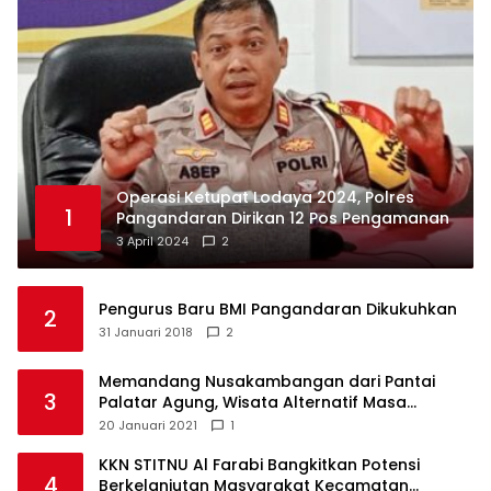
Operasi Ketupat Lodaya 2024, Polres
1
Pangandaran Dirikan 12 Pos Pengamanan
3 April 2024
2
Pengurus Baru BMI Pangandaran Dikukuhkan
2
31 Januari 2018
2
Memandang Nusakambangan dari Pantai
3
Palatar Agung, Wisata Alternatif Masa
Pandemi
20 Januari 2021
1
KKN STITNU Al Farabi Bangkitkan Potensi
4
Berkelanjutan Masyarakat Kecamatan