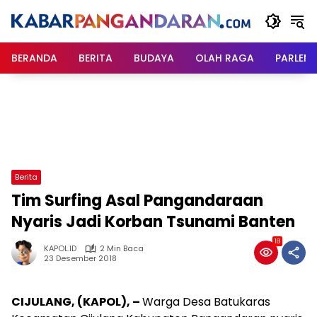
Langsung
ke
konten
BERANDA
BERITA
BUDAYA
OLAH RAGA
PARLEM
Berita
Tim Surfing Asal Pangandaraan
Nyaris Jadi Korban Tsunami Banten
18
KAPOL.ID
2 Min Baca
23 Desember 2018
CIJULANG, (KAPOL), –
Warga Desa Batukaras