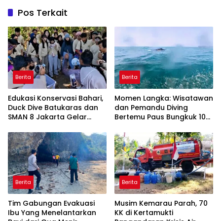
Pos Terkait
Berita
Berita
Edukasi Konservasi Bahari,
Momen Langka: Wisatawan
Duck Dive Batukaras dan
dan Pemandu Diving
SMAN 8 Jakarta Gelar
Bertemu Paus Bungkuk 10
Transplantasi Terumbu
Meter di Laut Batukaras
Karang
Berita
Berita
Tim Gabungan Evakuasi
Musim Kemarau Parah, 70
Ibu Yang Menelantarkan
KK di Kertamukti