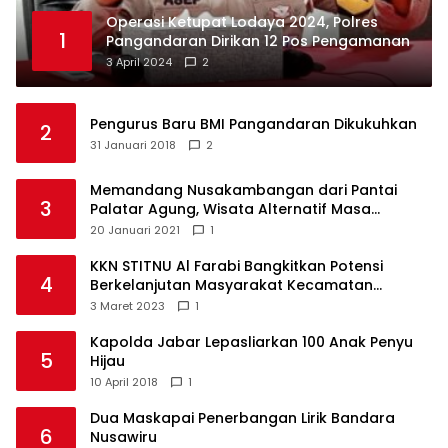
Operasi Ketupat Lodaya 2024, Polres
1
Pangandaran Dirikan 12 Pos Pengamanan
3 April 2024
2
Pengurus Baru BMI Pangandaran Dikukuhkan
2
31 Januari 2018
2
Memandang Nusakambangan dari Pantai
3
Palatar Agung, Wisata Alternatif Masa
Pandemi
20 Januari 2021
1
KKN STITNU Al Farabi Bangkitkan Potensi
4
Berkelanjutan Masyarakat Kecamatan
Langkaplancar
3 Maret 2023
1
Kapolda Jabar Lepasliarkan 100 Anak Penyu
5
Hijau
10 April 2018
1
Dua Maskapai Penerbangan Lirik Bandara
6
Nusawiru