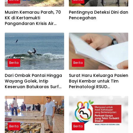
Musim Kemarau Parah, 70
Pentingnya Deteksi Dini dan
KK di Kertamukti
Pencegahan
Pangandaran Krisis Air
Bersih Selama 3 Bulan,
BPBD Gerak Cepat
Berita
Berita
Dari Ombak Pantai Hingga
Surat Haru Keluarga Pasien
Wayang Golek, Intip
Bayi Kembar untuk Tim
Keseruan Batukaras Surf
Perinatologi RSUD
Festival 2026
Pandega: Perawat Adalah
Ibu Kedua
Berita
Berita