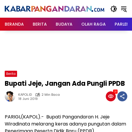
Langsung
ke
konten
BERANDA
BERITA
BUDAYA
OLAH RAGA
PARLEM
Berita
Bupati Jeje, Jangan Ada Pungli PPDB
31
KAPOL.ID
2 Min Baca
18 Juni 2019
PARIGI,(KAPOL).- Bupati Pangandaran H. Jeje
Wiradinata melarang keras adanya pungutan dalam
Penerimaan Peserta Didik Baru (PPDB).