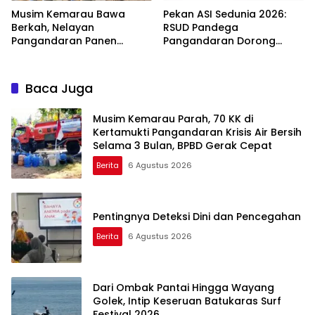
Musim Kemarau Bawa
Pekan ASI Sedunia 2026:
Berkah, Nelayan
RSUD Pandega
Pangandaran Panen
Pangandaran Dorong
Tongkol Kuning: Transaksi
Sinergi Ekosistem Ramah
TPI Tembus Rp14,7 Miliar
Menyusui
Baca Juga
Musim Kemarau Parah, 70 KK di
Kertamukti Pangandaran Krisis Air Bersih
Selama 3 Bulan, BPBD Gerak Cepat
Berita
6 Agustus 2026
Pentingnya Deteksi Dini dan Pencegahan
Berita
6 Agustus 2026
Dari Ombak Pantai Hingga Wayang
Golek, Intip Keseruan Batukaras Surf
Festival 2026