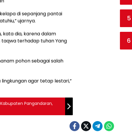
an
elapa di sepanjang pantai
5
tuhiu,” ujarnya.
 kata dia, karena dalam
6
 taqwa terhadap tuhan Yang
nanam pohon sebagai salah
lingkungan agar tetap lestari,”
g Kabupaten Pangandaran,