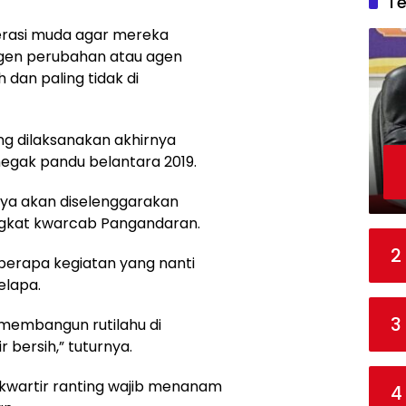
T
erasi muda agar mereka
agen perubahan atau agen
dan paling tidak di
ng dilaksanakan akhirnya
egak pandu belantara 2019.
nya akan diselenggarakan
gkat kwarcab Pangandaran.
2
erapa kegiatan yang nanti
elapa.
3
membangun rutilahu di
bersih,” tuturnya.
 kwartir ranting wajib menanam
4