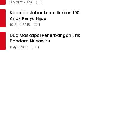
Kecamatan Langkaplancar
3 Maret 2023
1
Kapolda Jabar Lepasliarkan 100
Anak Penyu Hijau
10 April 2018
1
Dua Maskapai Penerbangan Lirik
Bandara Nusawiru
11 April 2018
1