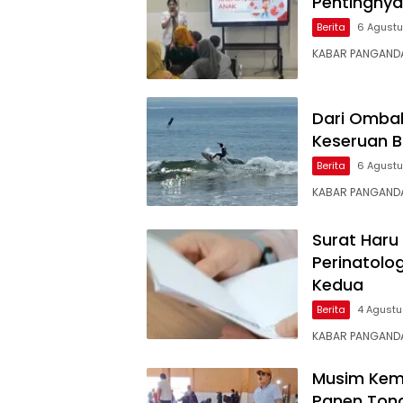
Pentingnya
Berita
6 Agust
KABAR PANGANDA
Dari Ombak
Keseruan B
Berita
6 Agust
KABAR PANGANDA
Surat Haru
Perinatolo
Kedua
Berita
4 Agust
KABAR ​PANGANDA
Musim Kem
Panen Tong