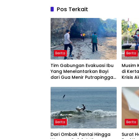
Pos Terkait
Berita
Berita
Tim Gabungan Evakuasi Ibu
Musim 
Yang Menelantarkan Bayi
di Ker
dari Gua Menir Putrapinggan
Krisis A
Pangandaran
Bulan,
Berita
Berita
Dari Ombak Pantai Hingga
Surat H