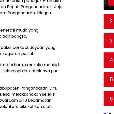
k 110 calon penegak Pramuka
kan Bupati Pangandaran, H. Jeje
nsera Pangandaran, Minggu
2
generasi muda yang
 dan bangsa.
3
retika, berkebudayaan yang
kegiatan positif.
4
nata berharap mereka menjadi
eknologi dan jatidirinya pun
5
abupaten Pangandaran, Drs.
lesai melaksanakan seleksi
6
h kwarcam di 10 kecamatan
belantara dikukuhkan oleh