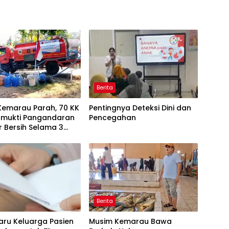
Berita
Kemarau Parah, 70 KK
Pentingnya Deteksi Dini dan
tamukti Pangandaran
Pencegahan
ir Bersih Selama 3
 BPBD Gerak Cepat
Berita
aru Keluarga Pasien
Musim Kemarau Bawa