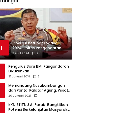
erhangat
Operasi Ketupat Lodaya
1
2024, Polres Pangandaran
Dirikan 12 Pos Pengamanan
3 April 2024
2
Pengurus Baru BMI Pangandaran
Dikukuhkan
31 Januari 2018
2
Memandang Nusakambangan
dari Pantai Palatar Agung, Wisata
Alternatif Masa Pandemi
20 Januari 2021
1
KKN STITNU Al Farabi Bangkitkan
Potensi Berkelanjutan Masyarakat