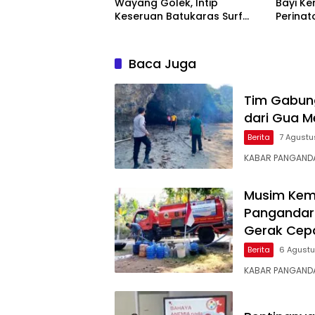
Wayang Golek, Intip
Bayi Ke
Keseruan Batukaras Surf
Perinat
Festival 2026
Perawa
Baca Juga
Tim Gabung
dari Gua M
Berita
7 Agustu
KABAR PANGANDA
Musim Kema
Pangandaran
Gerak Cep
Berita
6 Agust
KABAR PANGANDA