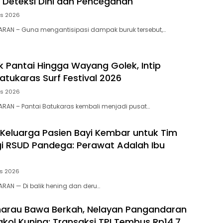
 Deteksi Dini dan Pencegahan
us 2026
RAN – ​Guna mengantisipasi dampak buruk tersebut,…
 Pantai Hingga Wayang Golek, Intip
atukaras Surf Festival 2026
us 2026
RAN – Pantai Batukaras kembali menjadi pusat…
 Keluarga Pasien Bayi Kembar untuk Tim
gi RSUD Pandega: Perawat Adalah Ibu
us 2026
RAN — Di balik hening dan deru…
arau Bawa Berkah, Nelayan Pangandaran
kol Kuning: Transaksi TPI Tembus Rp14,7