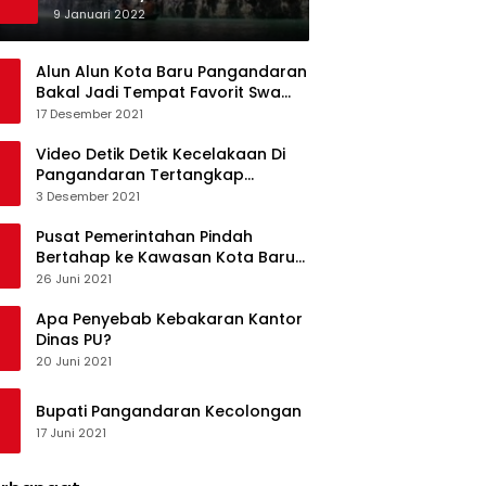
Ketagihan Wisatawan
9 Januari 2022
Alun Alun Kota Baru Pangandaran
Bakal Jadi Tempat Favorit Swa
Foto Selfie
17 Desember 2021
Video Detik Detik Kecelakaan Di
Pangandaran Tertangkap
Kamera Handphone
3 Desember 2021
Pusat Pemerintahan Pindah
Bertahap ke Kawasan Kota Baru
Pangandaran
26 Juni 2021
Apa Penyebab Kebakaran Kantor
Dinas PU?
20 Juni 2021
Bupati Pangandaran Kecolongan
17 Juni 2021