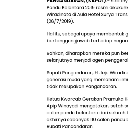
PANGANDARAN, (KAPOL).-
Sebanya
Pandu Belantara 2019 resmi dikukuh
Wiradinata di Aula Hotel Surya Tra
(28/7/2019).
Hal itu, sebagai upaya membentuk 
bertanggungjawab terhadap negara
Bahkan, diharapkan mereka pun be
selanjutnya menjadi agen penggerak 
Bupati Pangandaran, H..Jeje Wiradi
generasi muda yang memahami ilmu t
tidak melupakan Pangandaran.
Ketua Kwarcab Gerakan Pramuka K
Apip Winayadi mengatakan, setah se
calon pandu belantara dari seluru
akhirnya sebanyak 110 calon pandu 
Bupati Pangandaran.