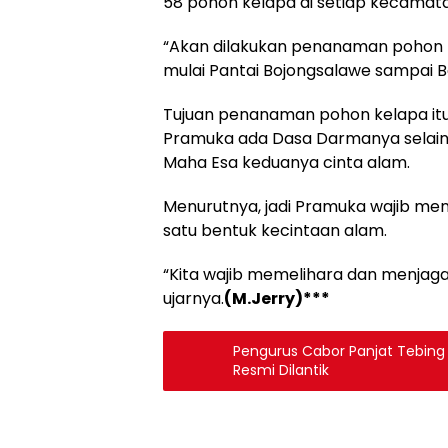
58 pohon kelapa di setiap kecamat
“Akan dilakukan penanaman pohon k
mulai Pantai Bojongsalawe sampai Ba
Tujuan penanaman pohon kelapa itu,
Pramuka ada Dasa Darmanya selain
Maha Esa keduanya cinta alam.
Menurutnya, jadi Pramuka wajib me
satu bentuk kecintaan alam.
“Kita wajib memelihara dan menjaga 
ujarnya.
(M.Jerry)***
Pengurus Cabor Panjat Tebin
Resmi Dilantik