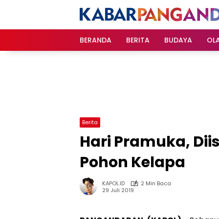
Langsung
ke
konten
BERANDA
BERITA
BUDAYA
OL
Berita
Hari Pramuka, Dii
Pohon Kelapa
KAPOL.ID
2 Min Baca
29 Juli 2019