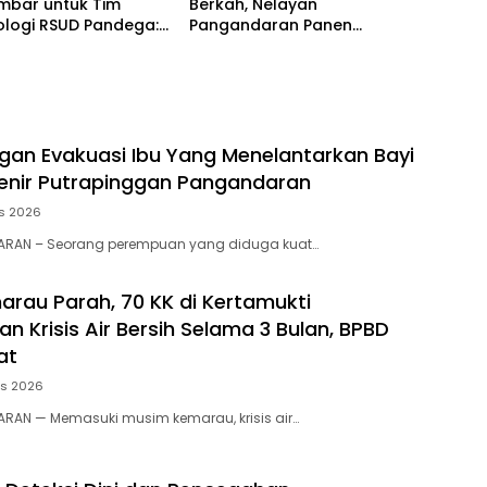
mbar untuk Tim
Berkah, Nelayan
ologi RSUD Pandega:
Pangandaran Panen
t Adalah Ibu Kedua
Tongkol Kuning: Transaksi
TPI Tembus Rp14,7 Miliar
an Evakuasi Ibu Yang Menelantarkan Bayi
enir Putrapinggan Pangandaran
s 2026
RAN – Seorang perempuan yang diduga kuat…
rau Parah, 70 KK di Kertamukti
 Krisis Air Bersih Selama 3 Bulan, BPBD
at
us 2026
RAN — Memasuki musim kemarau, krisis air…