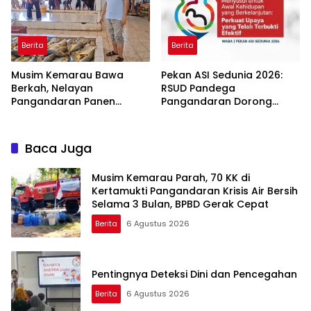
Berita
Berita
Musim Kemarau Bawa
Pekan ASI Sedunia 2026:
Berkah, Nelayan
RSUD Pandega
Pangandaran Panen
Pangandaran Dorong
Tongkol Kuning: Transaksi
Sinergi Ekosistem Ramah
TPI Tembus Rp14,7 Miliar
Menyusui
Baca Juga
Musim Kemarau Parah, 70 KK di
Kertamukti Pangandaran Krisis Air Bersih
Selama 3 Bulan, BPBD Gerak Cepat
Berita
6 Agustus 2026
Pentingnya Deteksi Dini dan Pencegahan
Berita
6 Agustus 2026