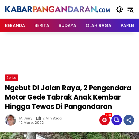
Langsung
ke
konten
BERANDA
BERITA
BUDAYA
OLAH RAGA
PARLEM
Berita
Ngebut Di Jalan Raya, 2 Pengendara
Motor Gede Tabrak Anak Kembar
Hingga Tewas Di Pangandaran
228
M. Jerry
2 Min Baca
12 Maret 2022