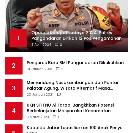
Operasi Ketupat Lodaya 2024, Polres
1
Pangandaran Dirikan 12 Pos Pengamanan
3 April 2024
2
Pengurus Baru BMI Pangandaran Dikukuhkan
2
31 Januari 2018
2
Memandang Nusakambangan dari Pantai
3
Palatar Agung, Wisata Alternatif Masa
Pandemi
20 Januari 2021
1
KKN STITNU Al Farabi Bangkitkan Potensi
4
Berkelanjutan Masyarakat Kecamatan
Langkaplancar
3 Maret 2023
1
Kapolda Jabar Lepasliarkan 100 Anak Penyu