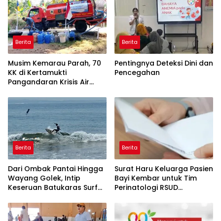
Berita
Berita
Musim Kemarau Parah, 70
Pentingnya Deteksi Dini dan
KK di Kertamukti
Pencegahan
Pangandaran Krisis Air
Bersih Selama 3 Bulan,
BPBD Gerak Cepat
Berita
Berita
Dari Ombak Pantai Hingga
Surat Haru Keluarga Pasien
Wayang Golek, Intip
Bayi Kembar untuk Tim
Keseruan Batukaras Surf
Perinatologi RSUD
Festival 2026
Pandega: Perawat Adalah
Ibu Kedua