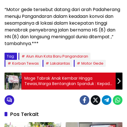
“Motor gede tersebut datang dari arah Padaherang
menuju Pangandaran dalam keadaan konvoi dan
sesampainya di lokasi dalam kecepatan tinggi
menabrak penyebrang jalan bernama HS (8) dan
HN (8) dan langsung meninggal dunia ditempat ,”
tambahnya.***
Tag:
Alun Alun Kota Baru Pangandaran
Korban Tewas
Lakalantas
Motor Gede
Moge Tabrak Anak Kembar Hingga
Tewas,Warga Bentangkan Spanduk : Kepada
Harley Davidson Hargai Manusia
Pos Terkait