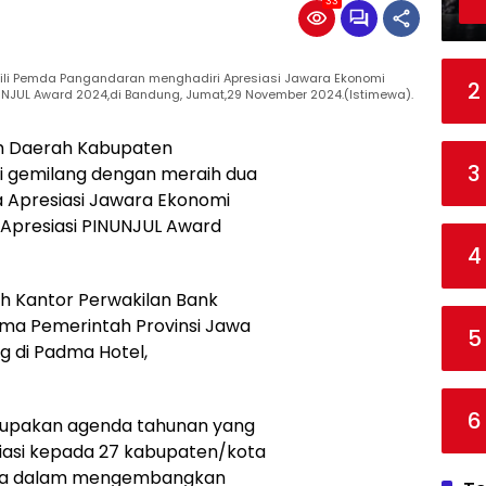
33
ili Pemda Pangandaran menghadiri Apresiasi Jawara Ekonomi
2
NUNJUL Award 2024,di Bandung, Jumat,29 November 2024.(Istimewa).
 Daerah Kabupaten
3
 gemilang dengan meraih dua
 Apresiasi Jawara Ekonomi
 Apresiasi PINUNJUL Award
4
h Kantor Perwakilan Bank
ama Pemerintah Provinsi Jawa
5
g di Padma Hotel,
6
upakan agenda tahunan yang
iasi kepada 27 kabupaten/kota
reka dalam mengembangkan