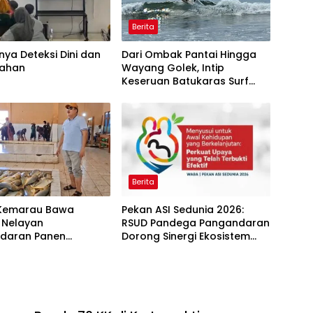
Berita
nya Deteksi Dini dan
Dari Ombak Pantai Hingga
ahan
Wayang Golek, Intip
Keseruan Batukaras Surf
Festival 2026
Berita
Kemarau Bawa
Pekan ASI Sedunia 2026:
 Nelayan
RSUD Pandega Pangandaran
daran Panen
Dorong Sinergi Ekosistem
 Kuning: Transaksi
Ramah Menyusui
bus Rp14,7 Miliar