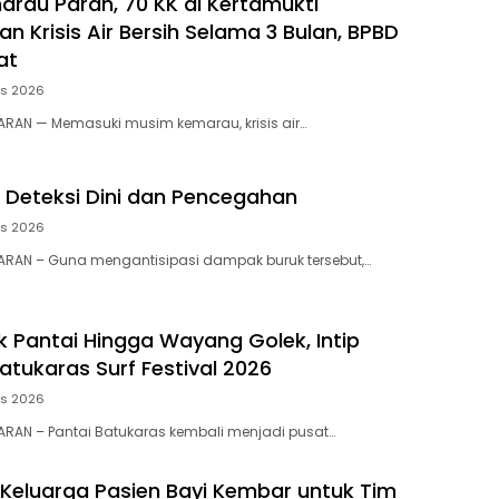
rau Parah, 70 KK di Kertamukti
 Krisis Air Bersih Selama 3 Bulan, BPBD
at
us 2026
RAN — Memasuki musim kemarau, krisis air…
 Deteksi Dini dan Pencegahan
us 2026
RAN – ​Guna mengantisipasi dampak buruk tersebut,…
 Pantai Hingga Wayang Golek, Intip
atukaras Surf Festival 2026
us 2026
RAN – Pantai Batukaras kembali menjadi pusat…
 Keluarga Pasien Bayi Kembar untuk Tim