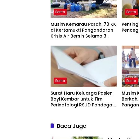
Berita
Berita
Musim Kemarau Parah, 70 KK
Penting
di Kertamukti Pangandaran
Penceg
Krisis Air Bersih Selama 3
Bulan, BPBD Gerak Cepat
Berita
Berita
Surat Haru Keluarga Pasien
Musim 
Bayi Kembar untuk Tim
Berkah,
Perinatologi RSUD Pandega:
Pangan
Perawat Adalah Ibu Kedua
Tongkol
TPI Tem
Baca Juga