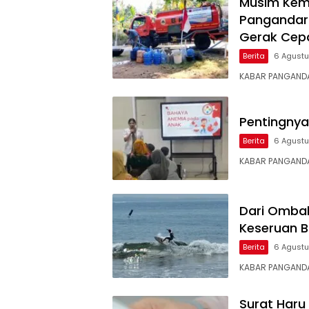
Musim Kema
Pangandaran
Gerak Cep
Berita
6 Agust
KABAR PANGANDA
Pentingnya
Berita
6 Agust
KABAR PANGANDA
Dari Ombak
Keseruan B
Berita
6 Agust
KABAR PANGANDA
Surat Haru