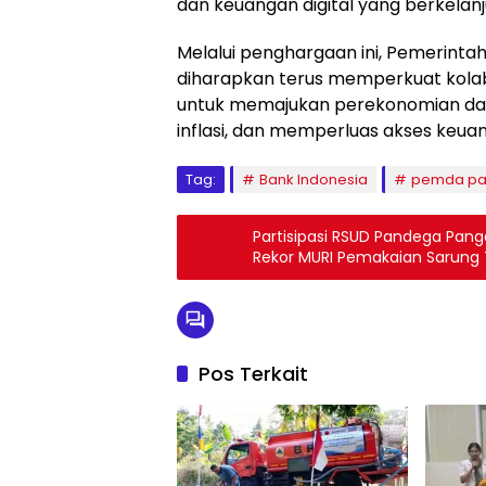
dan keuangan digital yang berkelanj
Melalui penghargaan ini, Pemerint
diharapkan terus memperkuat kolab
untuk memajukan perekonomian dae
inflasi, dan memperluas akses keua
Tag:
Bank Indonesia
pemda pa
Partisipasi RSUD Pandega Pa
Rekor MURI Pemakaian Sarung
Pos Terkait