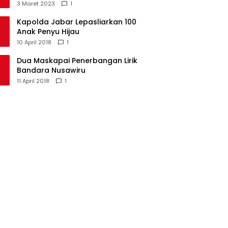
Kecamatan Langkaplancar
3 Maret 2023
1
Kapolda Jabar Lepasliarkan 100
Anak Penyu Hijau
10 April 2018
1
Dua Maskapai Penerbangan Lirik
Bandara Nusawiru
11 April 2018
1