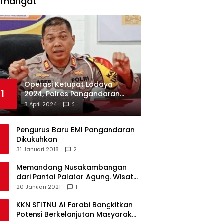
erhangat
Operasi Ketupat Lodaya
1
2024, Polres Pangandaran
Dirikan 12 Pos Pengamanan
3 April 2024
2
Pengurus Baru BMI Pangandaran
Dikukuhkan
31 Januari 2018
2
Memandang Nusakambangan
dari Pantai Palatar Agung, Wisata
Alternatif Masa Pandemi
20 Januari 2021
1
KKN STITNU Al Farabi Bangkitkan
Potensi Berkelanjutan Masyarakat