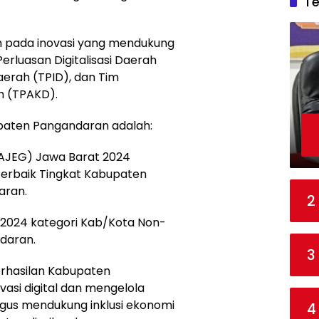
T
ah pada inovasi yang mendukung
erluasan Digitalisasi Daerah
aerah (TPID), dan Tim
h (TPAKD).
paten Pangandaran adalah:
 (AJEG) Jawa Barat 2024
h Terbaik Tingkat Kabupaten
aran.
2
d 2024 kategori Kab/Kota Non-
daran.
3
berhasilan Kabupaten
si digital dan mengelola
aligus mendukung inklusi ekonomi
4