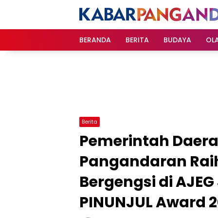
Langsung
ke
konten
BERANDA
BERITA
BUDAYA
OL
Berita
Pemerintah Daer
Pangandaran Rai
Bergengsi di AJEG
PINUNJUL Award 