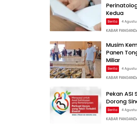
Perinatolo
Kedua
Berita
4 Agust
KABAR ​PANGANDA
Musim Kem
Panen Tong
Miliar
Berita
4 Agust
KABAR PANGANDA
Pekan ASI 
Dorong Sin
Berita
4 Agust
KABAR ​PANGANDA