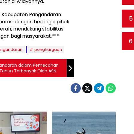
utan di wilayahnya.
ah Kabupaten Pangandaran
5
orasi dengan berbagai pihak
rah, mendukung stabilitas
ngan bagi masyarakat.***
6
ngandaran
penghargaan
ngandaran dalam Pemecahan
 Tenun Terbanyak Oleh ASN