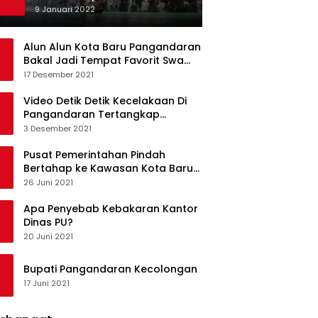
Ketagihan Wisatawan
9 Januari 2022
Alun Alun Kota Baru Pangandaran
Bakal Jadi Tempat Favorit Swa
Foto Selfie
17 Desember 2021
Video Detik Detik Kecelakaan Di
Pangandaran Tertangkap
Kamera Handphone
3 Desember 2021
Pusat Pemerintahan Pindah
Bertahap ke Kawasan Kota Baru
Pangandaran
26 Juni 2021
Apa Penyebab Kebakaran Kantor
Dinas PU?
20 Juni 2021
Bupati Pangandaran Kecolongan
17 Juni 2021