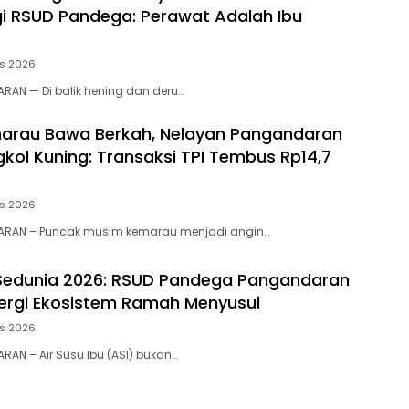
gi RSUD Pandega: Perawat Adalah Ibu
us 2026
RAN — Di balik hening dan deru…
arau Bawa Berkah, Nelayan Pangandaran
kol Kuning: Transaksi TPI Tembus Rp14,7
us 2026
RAN – Puncak musim kemarau menjadi angin…
Sedunia 2026: RSUD Pandega Pangandaran
ergi Ekosistem Ramah Menyusui
us 2026
RAN – Air Susu Ibu (ASI) bukan…