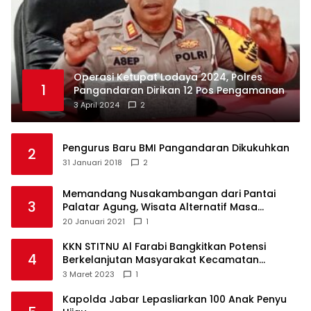
Operasi Ketupat Lodaya 2024, Polres
1
Pangandaran Dirikan 12 Pos Pengamanan
3 April 2024
2
Pengurus Baru BMI Pangandaran Dikukuhkan
2
31 Januari 2018
2
Memandang Nusakambangan dari Pantai
3
Palatar Agung, Wisata Alternatif Masa
Pandemi
20 Januari 2021
1
KKN STITNU Al Farabi Bangkitkan Potensi
4
Berkelanjutan Masyarakat Kecamatan
Langkaplancar
3 Maret 2023
1
Kapolda Jabar Lepasliarkan 100 Anak Penyu