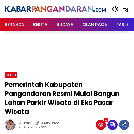
Langsung
ke
konten
BERANDA
BERITA
BUDAYA
OLAH RAGA
PARLEM
Berita
Pemerintah Kabupaten
Pangandaran Resmi Mulai Bangun
Lahan Parkir Wisata di Eks Pasar
Wisata
4
M. Jerry
3 Min Baca
25 Agustus 2025