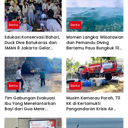
Berita
Berita
Edukasi Konservasi Bahari,
Momen Langka: Wisatawan
Duck Dive Batukaras dan
dan Pemandu Diving
SMAN 8 Jakarta Gelar
Bertemu Paus Bungkuk 10
Transplantasi Terumbu
Meter di Laut Batukaras
Karang
Berita
Berita
Tim Gabungan Evakuasi
Musim Kemarau Parah, 70
Ibu Yang Menelantarkan
KK di Kertamukti
Bayi dari Gua Menir
Pangandaran Krisis Air
Putrapinggan
Bersih Selama 3 Bulan,
Pangandaran
BPBD Gerak Cepat