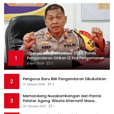
Operasi Ketupat Lodaya 2024, Polres
1
Pangandaran Dirikan 12 Pos Pengamanan
3 April 2024
2
Pengurus Baru BMI Pangandaran Dikukuhkan
2
31 Januari 2018
2
Memandang Nusakambangan dari Pantai
3
Palatar Agung, Wisata Alternatif Masa
Pandemi
20 Januari 2021
1