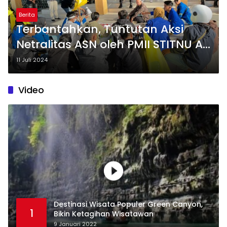
Berita
Terbantahkan, Tuntutan Aksi
Netralitas ASN oleh PMII STITNU AL
FARABI Pangandaran di Pilkada
11 Juli 2024
2024
Video
Destinasi Wisata Populer Green Canyon,
1
Bikin Ketagihan Wisatawan
9 Januari 2022