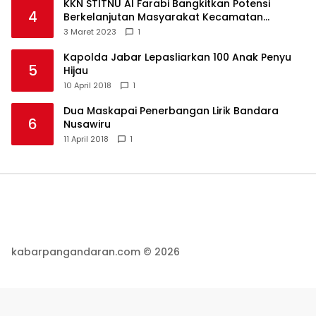
KKN STITNU Al Farabi Bangkitkan Potensi
4
Berkelanjutan Masyarakat Kecamatan
Langkaplancar
3 Maret 2023
1
Kapolda Jabar Lepasliarkan 100 Anak Penyu
5
Hijau
10 April 2018
1
Dua Maskapai Penerbangan Lirik Bandara
6
Nusawiru
11 April 2018
1
kabarpangandaran.com © 2026