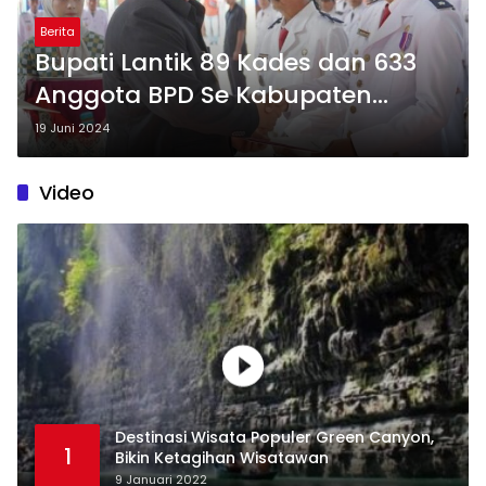
Berita
Bupati Lantik 89 Kades dan 633
Anggota BPD Se Kabupaten
Pangandaran
19 Juni 2024
Video
Destinasi Wisata Populer Green Canyon,
1
Bikin Ketagihan Wisatawan
9 Januari 2022