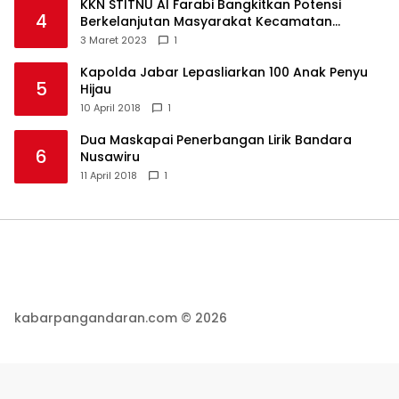
KKN STITNU Al Farabi Bangkitkan Potensi
4
Berkelanjutan Masyarakat Kecamatan
Langkaplancar
3 Maret 2023
1
Kapolda Jabar Lepasliarkan 100 Anak Penyu
5
Hijau
10 April 2018
1
Dua Maskapai Penerbangan Lirik Bandara
6
Nusawiru
11 April 2018
1
kabarpangandaran.com © 2026