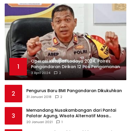
Operasi Ketupat Lodaya 2024, Polres
1
Pangandaran Dirikan 12 Pos Pengamanan
3 April 2024
2
Pengurus Baru BMI Pangandaran Dikukuhkan
2
31 Januari 2018
2
Memandang Nusakambangan dari Pantai
3
Palatar Agung, Wisata Alternatif Masa
Pandemi
20 Januari 2021
1