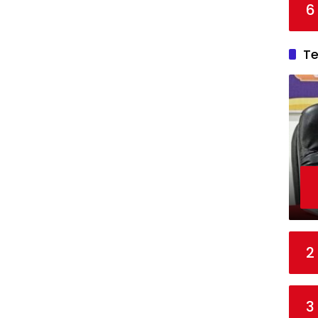
6
T
2
3