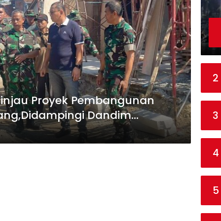
2
ninjau Proyek Pembangunan
lang,Didampingi Dandim
3
4
5