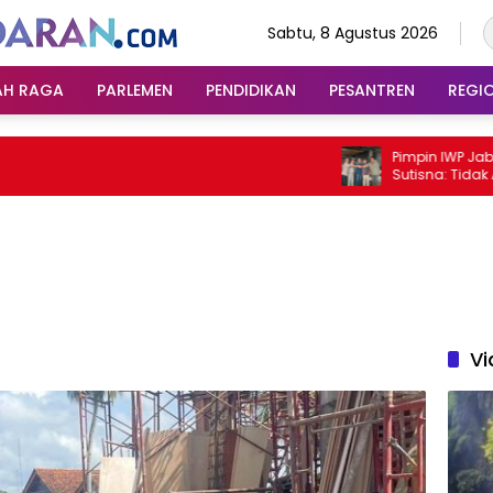
Sabtu, 8 Agustus 2026
AH RAGA
PARLEMEN
PENDIDIKAN
PESANTREN
REGI
Pimpin IWP Jabar 202
Sutisna: Tidak Ada L
Saatnya Bersatu
Vi