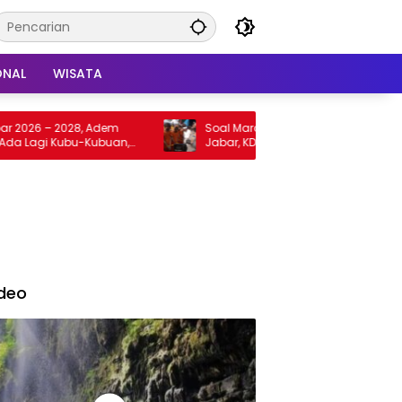
ONAL
WISATA
6 – 2028, Adem
Soal Maraknya Begal Usia Muda di
agi Kubu-Kubuan,
Jabar, KDM Sebut Ada Pengaruh Obat
Keras
deo