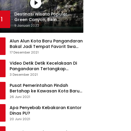
Destinasi Wisata Populer
1
Green Canyon, Bikin
Ketagihan Wisatawan
9 Januari 2022
Alun Alun Kota Baru Pangandaran
Bakal Jadi Tempat Favorit Swa
Foto Selfie
17 Desember 2021
Video Detik Detik Kecelakaan Di
Pangandaran Tertangkap
Kamera Handphone
3 Desember 2021
Pusat Pemerintahan Pindah
Bertahap ke Kawasan Kota Baru
Pangandaran
26 Juni 2021
Apa Penyebab Kebakaran Kantor
Dinas PU?
20 Juni 2021