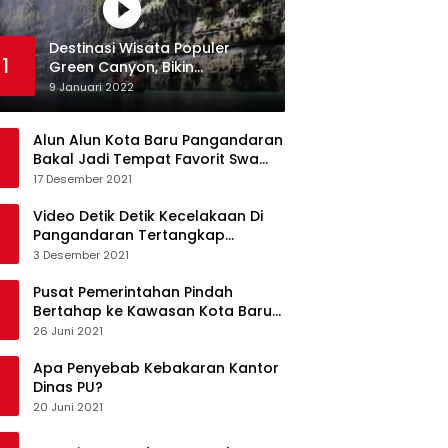
Destinasi Wisata Populer
1
Green Canyon, Bikin
Ketagihan Wisatawan
9 Januari 2022
Alun Alun Kota Baru Pangandaran
Bakal Jadi Tempat Favorit Swa
Foto Selfie
17 Desember 2021
Video Detik Detik Kecelakaan Di
Pangandaran Tertangkap
Kamera Handphone
3 Desember 2021
Pusat Pemerintahan Pindah
Bertahap ke Kawasan Kota Baru
Pangandaran
26 Juni 2021
Apa Penyebab Kebakaran Kantor
Dinas PU?
20 Juni 2021