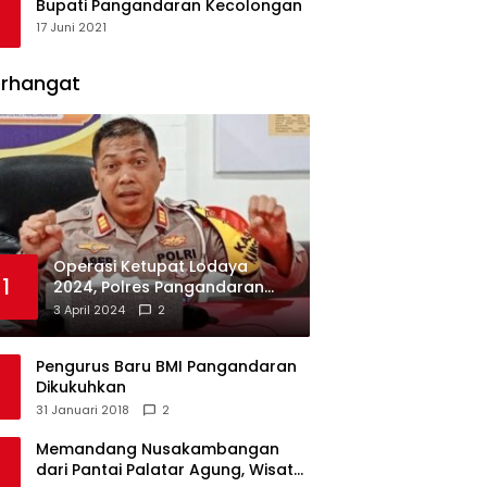
Bupati Pangandaran Kecolongan
17 Juni 2021
erhangat
Operasi Ketupat Lodaya
1
2024, Polres Pangandaran
Dirikan 12 Pos Pengamanan
3 April 2024
2
Pengurus Baru BMI Pangandaran
Dikukuhkan
31 Januari 2018
2
Memandang Nusakambangan
dari Pantai Palatar Agung, Wisata