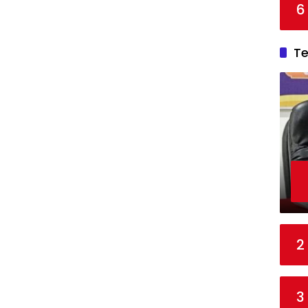
6
T
2
3