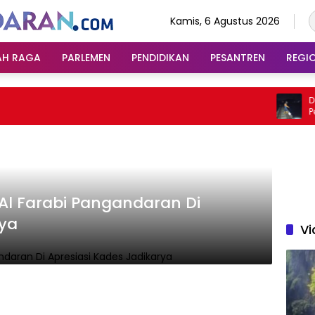
Kamis, 6 Agustus 2026
AH RAGA
PARLEMEN
PENDIDIKAN
PESANTREN
REGI
Damp
Perja
Band
Al Farabi Pangandaran Di
rya
Vi