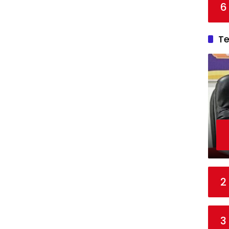
6
T
2
3