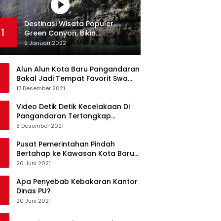
Destinasi Wisata Populer
1
Green Canyon, Bikin
Ketagihan Wisatawan
9 Januari 2022
Alun Alun Kota Baru Pangandaran
Bakal Jadi Tempat Favorit Swa
Foto Selfie
17 Desember 2021
Video Detik Detik Kecelakaan Di
Pangandaran Tertangkap
Kamera Handphone
3 Desember 2021
Pusat Pemerintahan Pindah
Bertahap ke Kawasan Kota Baru
Pangandaran
26 Juni 2021
Apa Penyebab Kebakaran Kantor
Dinas PU?
20 Juni 2021