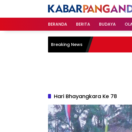
Langsung
ke
konten
BERANDA
BERITA
BUDAYA
OL
Breaking News
Hari Bhayangkara Ke 78