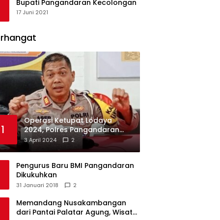
Bupati Pangandaran Kecolongan
17 Juni 2021
erhangat
Operasi Ketupat Lodaya
1
2024, Polres Pangandaran
Dirikan 12 Pos Pengamanan
3 April 2024
2
Pengurus Baru BMI Pangandaran
Dikukuhkan
31 Januari 2018
2
Memandang Nusakambangan
dari Pantai Palatar Agung, Wisata