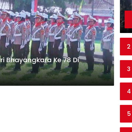
2
ari Bhayangkara Ke 78 Di
3
4
5