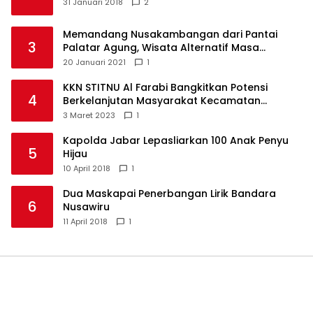
31 Januari 2018
2
Memandang Nusakambangan dari Pantai
3
Palatar Agung, Wisata Alternatif Masa
Pandemi
20 Januari 2021
1
KKN STITNU Al Farabi Bangkitkan Potensi
4
Berkelanjutan Masyarakat Kecamatan
Langkaplancar
3 Maret 2023
1
Kapolda Jabar Lepasliarkan 100 Anak Penyu
5
Hijau
10 April 2018
1
Dua Maskapai Penerbangan Lirik Bandara
6
Nusawiru
11 April 2018
1