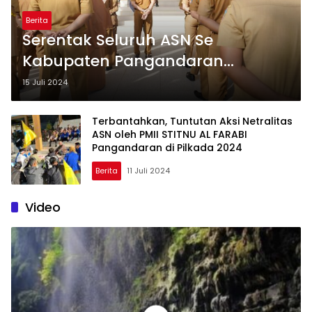
Berita
Serentak Seluruh ASN Se
Kabupaten Pangandaran
Melaksanakan Deklarasi dan
15 Juli 2024
Ikrar Netralitas Pilkada 2024
Terbantahkan, Tuntutan Aksi Netralitas
ASN oleh PMII STITNU AL FARABI
Pangandaran di Pilkada 2024
Berita
11 Juli 2024
Video