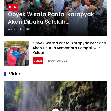
Berita
Obyek Wisata Pantai Karapyak
Akan Dibuka Setelah
Pelaksanaan SOP Sudah Siap
4 November 2021
Obyek Wisata Pantai Karapyak Rencana
Akan Ditutup Sementara Sampai SOP
Keluar
Berita
1 November 2021
Video