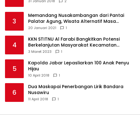
31 Januari 2018
2
Memandang Nusakambangan dari Pantai
3
Palatar Agung, Wisata Alternatif Masa
Pandemi
20 Januari 2021
1
KKN STITNU Al Farabi Bangkitkan Potensi
4
Berkelanjutan Masyarakat Kecamatan
Langkaplancar
3 Maret 2023
1
Kapolda Jabar Lepasliarkan 100 Anak Penyu
5
Hijau
10 April 2018
1
Dua Maskapai Penerbangan Lirik Bandara
6
Nusawiru
11 April 2018
1