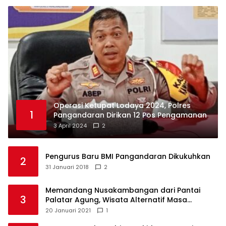
Operasi Ketupat Lodaya 2024, Polres
1
Pangandaran Dirikan 12 Pos Pengamanan
3 April 2024
2
Pengurus Baru BMI Pangandaran Dikukuhkan
2
31 Januari 2018
2
Memandang Nusakambangan dari Pantai
3
Palatar Agung, Wisata Alternatif Masa
Pandemi
20 Januari 2021
1