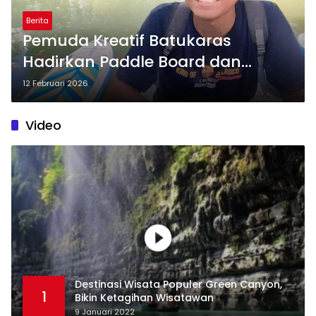
Berita
Pemuda Kreatif Batukaras
Hadirkan Paddle Board dan
Perahu Karet di Situ Cisamping
12 Februari 2026
Video
Destinasi Wisata Populer Green Canyon,
1
Bikin Ketagihan Wisatawan
9 Januari 2022