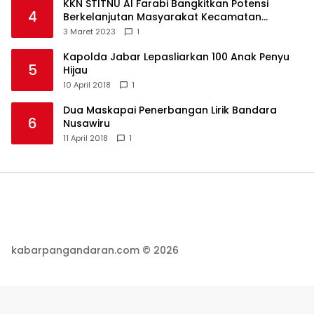
KKN STITNU Al Farabi Bangkitkan Potensi
4
Berkelanjutan Masyarakat Kecamatan
Langkaplancar
3 Maret 2023
1
Kapolda Jabar Lepasliarkan 100 Anak Penyu
5
Hijau
10 April 2018
1
Dua Maskapai Penerbangan Lirik Bandara
6
Nusawiru
11 April 2018
1
kabarpangandaran.com © 2026