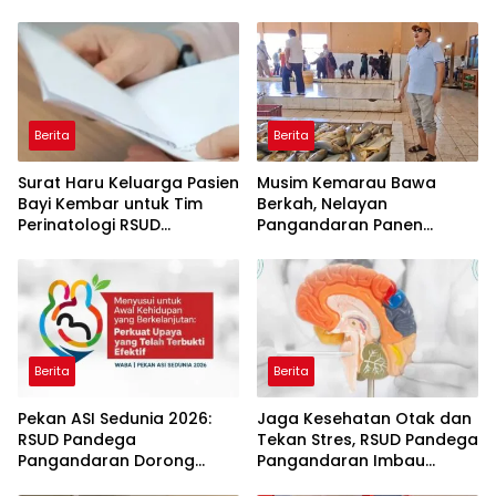
Berita
Berita
Surat Haru Keluarga Pasien
Musim Kemarau Bawa
Bayi Kembar untuk Tim
Berkah, Nelayan
Perinatologi RSUD
Pangandaran Panen
Pandega: Perawat Adalah
Tongkol Kuning: Transaksi
Ibu Kedua
TPI Tembus Rp14,7 Miliar
Berita
Berita
Pekan ASI Sedunia 2026:
Jaga Kesehatan Otak dan
RSUD Pandega
Tekan Stres, RSUD Pandega
Pangandaran Dorong
Pangandaran Imbau
Sinergi Ekosistem Ramah
Warga Rutin Berolahraga