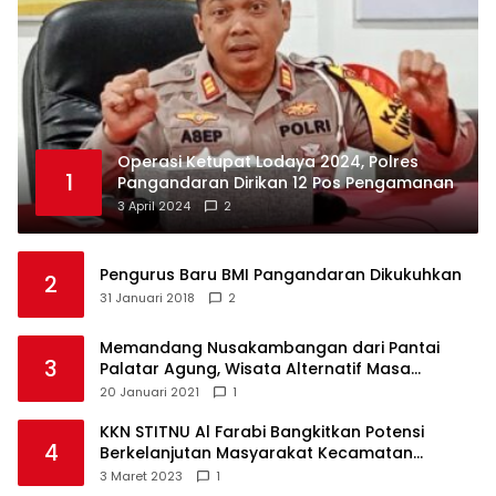
Operasi Ketupat Lodaya 2024, Polres
1
Pangandaran Dirikan 12 Pos Pengamanan
3 April 2024
2
Pengurus Baru BMI Pangandaran Dikukuhkan
2
31 Januari 2018
2
Memandang Nusakambangan dari Pantai
3
Palatar Agung, Wisata Alternatif Masa
Pandemi
20 Januari 2021
1
KKN STITNU Al Farabi Bangkitkan Potensi
4
Berkelanjutan Masyarakat Kecamatan
Langkaplancar
3 Maret 2023
1