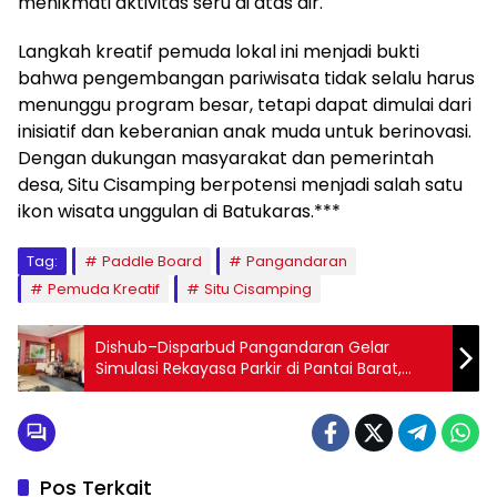
menikmati aktivitas seru di atas air.
Langkah kreatif pemuda lokal ini menjadi bukti
bahwa pengembangan pariwisata tidak selalu harus
menunggu program besar, tetapi dapat dimulai dari
inisiatif dan keberanian anak muda untuk berinovasi.
Dengan dukungan masyarakat dan pemerintah
desa, Situ Cisamping berpotensi menjadi salah satu
ikon wisata unggulan di Batukaras.***
Tag:
Paddle Board
Pangandaran
Pemuda Kreatif
Situ Cisamping
Dishub–Disparbud Pangandaran Gelar
Simulasi Rekayasa Parkir di Pantai Barat,
Antisipasi Kepadatan Saat Peak Time
Pos Terkait