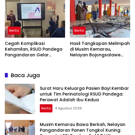
Menyusui
Berita
Berita
Cegah Komplikasi
Hasil Tangkapan Melimpah
Kehamilan, RSUD Pandega
di Musim Kemarau,
Pangandaran Gelar
Nelayan Bojongsalawe
Edukasi Bahaya Hipertensi
Sambut Berkah
Kembalinya TPI Baru
Baca Juga
Surat Haru Keluarga Pasien Bayi Kembar
untuk Tim Perinatologi RSUD Pandega:
Perawat Adalah Ibu Kedua
Berita
4 Agustus 2026
Musim Kemarau Bawa Berkah, Nelayan
Pangandaran Panen Tongkol Kuning: