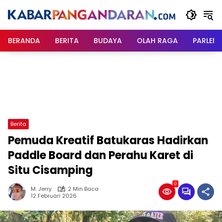
Langsung
ke
konten
BERANDA
BERITA
BUDAYA
OLAH RAGA
PARLEM
Berita
Pemuda Kreatif Batukaras Hadirkan
Paddle Board dan Perahu Karet di
Situ Cisamping
0
M. Jerry
2 Min Baca
12 Februari 2026