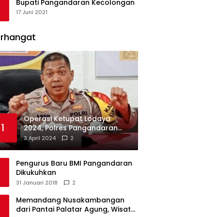
Bupati Pangandaran Kecolongan
17 Juni 2021
erhangat
Operasi Ketupat Lodaya
1
2024, Polres Pangandaran
Dirikan 12 Pos Pengamanan
3 April 2024
2
Pengurus Baru BMI Pangandaran
Dikukuhkan
31 Januari 2018
2
Memandang Nusakambangan
dari Pantai Palatar Agung, Wisata