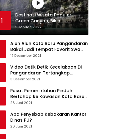
Destinasi Wisata Populer
1
Green Canyon, Bikin
Ketagihan Wisatawan
9 Januari 2022
Alun Alun Kota Baru Pangandaran
Bakal Jadi Tempat Favorit Swa
Foto Selfie
17 Desember 2021
Video Detik Detik Kecelakaan Di
Pangandaran Tertangkap
Kamera Handphone
3 Desember 2021
Pusat Pemerintahan Pindah
Bertahap ke Kawasan Kota Baru
Pangandaran
26 Juni 2021
Apa Penyebab Kebakaran Kantor
Dinas PU?
20 Juni 2021