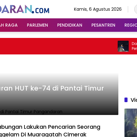
Kamis, 6 Agustus 2026
AH RAGA
PARLEMEN
PENDIDIKAN
PESANTREN
REGI
Dampak
Perjala
Bandun
uran HUT ke-74 di Pantai Timur
Vi
abungan Lakukan Pencarian Seorang
ggelam Di Muaragatah Cimerak