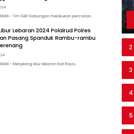
2024
RAN – Tim SAR Gabungan melakukan pencarian…
ibur Lebaran 2024 Polairud Polres
an Pasang Spanduk Rambu-rambu
Berenang
2
024
AN – Menjelang libur lebaran Hari Raya…
3
4
5