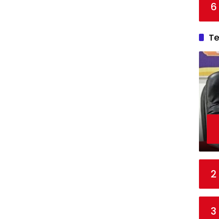
6
T
2
3