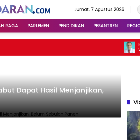
Jumat, 7 Agustus 2026
AH RAGA
PARLEMEN
PENDIDIKAN
PESANTREN
REGI
Kasu
Viral
Ingat
Sosia
t Dapat Hasil Menjanjikan,
Vi