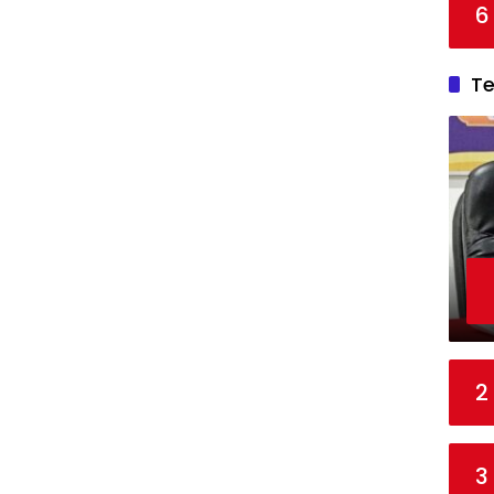
6
T
2
3