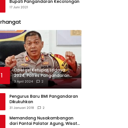
Bupati Pangandaran Kecolongan
17 Juni 2021
erhangat
Operasi Ketupat Lodaya
1
2024, Polres Pangandaran
Dirikan 12 Pos Pengamanan
3 April 2024
2
Pengurus Baru BMI Pangandaran
Dikukuhkan
31 Januari 2018
2
Memandang Nusakambangan
dari Pantai Palatar Agung, Wisata