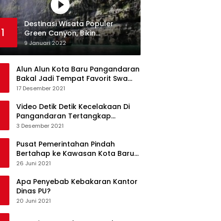
Destinasi Wisata Populer
1
Green Canyon, Bikin
Ketagihan Wisatawan
9 Januari 2022
Alun Alun Kota Baru Pangandaran
Bakal Jadi Tempat Favorit Swa
Foto Selfie
17 Desember 2021
Video Detik Detik Kecelakaan Di
Pangandaran Tertangkap
Kamera Handphone
3 Desember 2021
Pusat Pemerintahan Pindah
Bertahap ke Kawasan Kota Baru
Pangandaran
26 Juni 2021
Apa Penyebab Kebakaran Kantor
Dinas PU?
20 Juni 2021