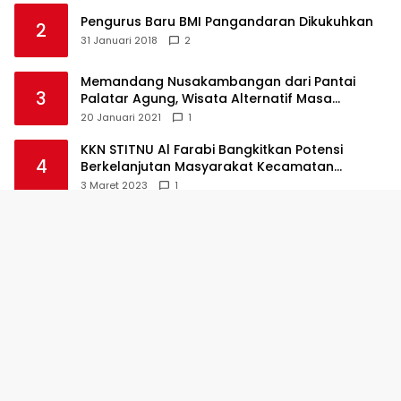
Pengurus Baru BMI Pangandaran Dikukuhkan
2
31 Januari 2018
2
Memandang Nusakambangan dari Pantai
3
Palatar Agung, Wisata Alternatif Masa
Pandemi
20 Januari 2021
1
KKN STITNU Al Farabi Bangkitkan Potensi
4
Berkelanjutan Masyarakat Kecamatan
Langkaplancar
3 Maret 2023
1
Kapolda Jabar Lepasliarkan 100 Anak Penyu
5
Hijau
10 April 2018
1
Dua Maskapai Penerbangan Lirik Bandara
6
Nusawiru
11 April 2018
1