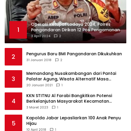
Operasi Ketupat Lodaya 2024, Polres
1
Pangandaran Dirikan 12 Pos Pengamanan
3 April 2024
2
Pengurus Baru BMI Pangandaran Dikukuhkan
2
31 Januari 2018
2
Memandang Nusakambangan dari Pantai
3
Palatar Agung, Wisata Alternatif Masa
Pandemi
20 Januari 2021
1
KKN STITNU Al Farabi Bangkitkan Potensi
4
Berkelanjutan Masyarakat Kecamatan
Langkaplancar
3 Maret 2023
1
Kapolda Jabar Lepasliarkan 100 Anak Penyu
5
Hijau
10 April 2018
1