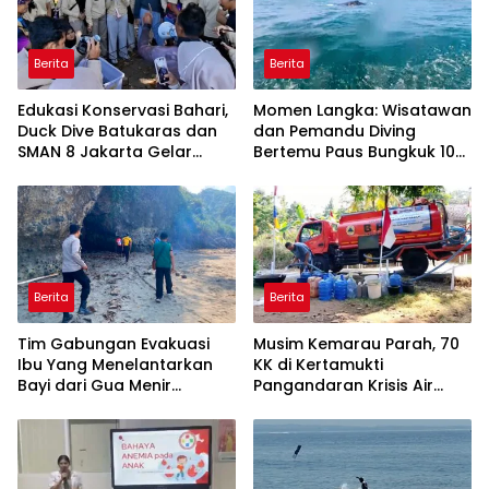
Berita
Berita
Edukasi Konservasi Bahari,
Momen Langka: Wisatawan
Duck Dive Batukaras dan
dan Pemandu Diving
SMAN 8 Jakarta Gelar
Bertemu Paus Bungkuk 10
Transplantasi Terumbu
Meter di Laut Batukaras
Karang
Berita
Berita
Tim Gabungan Evakuasi
Musim Kemarau Parah, 70
Ibu Yang Menelantarkan
KK di Kertamukti
Bayi dari Gua Menir
Pangandaran Krisis Air
Putrapinggan
Bersih Selama 3 Bulan,
Pangandaran
BPBD Gerak Cepat