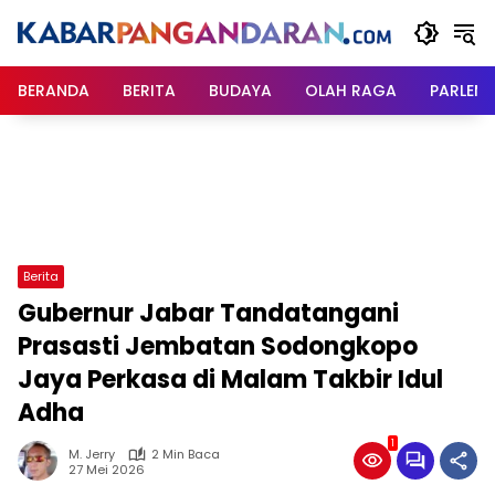
Langsung
ke
konten
BERANDA
BERITA
BUDAYA
OLAH RAGA
PARLEM
Berita
Gubernur Jabar Tandatangani
Prasasti Jembatan Sodongkopo
Jaya Perkasa di Malam Takbir Idul
Adha
1
M. Jerry
2 Min Baca
27 Mei 2026