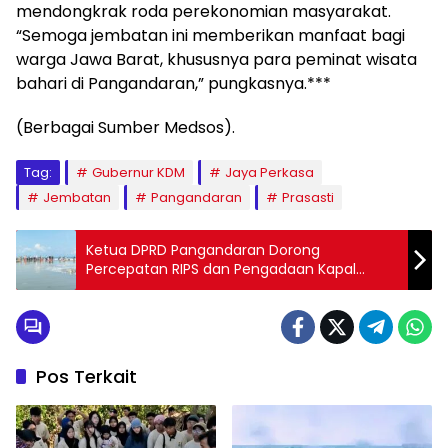
mendongkrak roda perekonomian masyarakat.
“Semoga jembatan ini memberikan manfaat bagi
warga Jawa Barat, khususnya para peminat wisata
bahari di Pangandaran,” pungkasnya.***
(Berbagai Sumber Medsos).
Tag:
Gubernur KDM
Jaya Perkasa
Jembatan
Pangandaran
Prasasti
Ketua DPRD Pangandaran Dorong
Percepatan RIPS dan Pengadaan Kapal
Pembersih Laut untuk Atasi Persoalan
Sampah
Pos Terkait