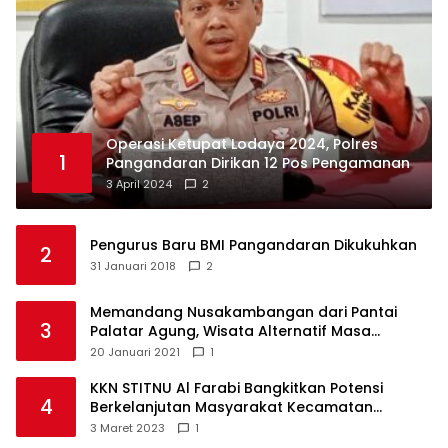
Operasi Ketupat Lodaya 2024, Polres
1
Pangandaran Dirikan 12 Pos Pengamanan
3 April 2024
2
Pengurus Baru BMI Pangandaran Dikukuhkan
2
31 Januari 2018
2
Memandang Nusakambangan dari Pantai
3
Palatar Agung, Wisata Alternatif Masa
Pandemi
20 Januari 2021
1
KKN STITNU Al Farabi Bangkitkan Potensi
4
Berkelanjutan Masyarakat Kecamatan
Langkaplancar
3 Maret 2023
1