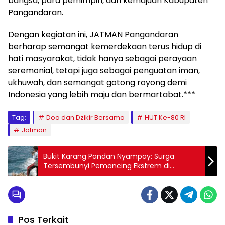
bangsa, para pemimpin, dan kemajuan Kabupaten
Pangandaran.
Dengan kegiatan ini, JATMAN Pangandaran
berharap semangat kemerdekaan terus hidup di
hati masyarakat, tidak hanya sebagai perayaan
seremonial, tetapi juga sebagai penguatan iman,
ukhuwah, dan semangat gotong royong demi
Indonesia yang lebih maju dan bermartabat.***
Tag:
Doa dan Dzikir Bersama
HUT Ke-80 RI
Jatman
Bukit Karang Pandan Nyampay: Surga
Tersembunyi Pemancing Ekstrem di
Pangandaran
Pos Terkait