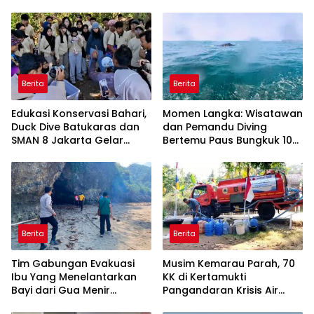
Berita
Berita
Edukasi Konservasi Bahari,
Momen Langka: Wisatawan
Duck Dive Batukaras dan
dan Pemandu Diving
SMAN 8 Jakarta Gelar
Bertemu Paus Bungkuk 10
Transplantasi Terumbu
Meter di Laut Batukaras
Karang
Berita
Berita
Tim Gabungan Evakuasi
Musim Kemarau Parah, 70
Ibu Yang Menelantarkan
KK di Kertamukti
Bayi dari Gua Menir
Pangandaran Krisis Air
Putrapinggan
Bersih Selama 3 Bulan,