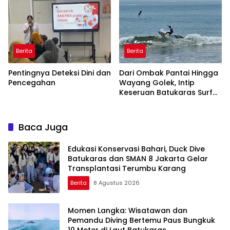
Pangandaran
BPBD Gerak Cepat
Berita
Berita
Pentingnya Deteksi Dini dan
Dari Ombak Pantai Hingga
Pencegahan
Wayang Golek, Intip
Keseruan Batukaras Surf
Festival 2026
Baca Juga
Edukasi Konservasi Bahari, Duck Dive
Batukaras dan SMAN 8 Jakarta Gelar
Transplantasi Terumbu Karang
Berita
8 Agustus 2026
Momen Langka: Wisatawan dan
Pemandu Diving Bertemu Paus Bungkuk