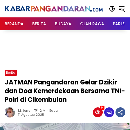
Langsung
ke
konten
BERANDA
BERITA
BUDAYA
OLAH RAGA
PARLEM
Berita
JATMAN Pangandaran Gelar Dzikir
dan Doa Kemerdekaan Bersama TNI-
Polri di Cikembulan
14
M. Jerry
2 Min Baca
11 Agustus 2025