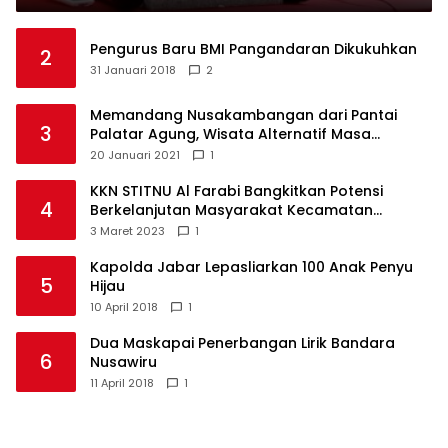
Pengurus Baru BMI Pangandaran Dikukuhkan
2
31 Januari 2018
2
Memandang Nusakambangan dari Pantai
3
Palatar Agung, Wisata Alternatif Masa
Pandemi
20 Januari 2021
1
KKN STITNU Al Farabi Bangkitkan Potensi
4
Berkelanjutan Masyarakat Kecamatan
Langkaplancar
3 Maret 2023
1
Kapolda Jabar Lepasliarkan 100 Anak Penyu
5
Hijau
10 April 2018
1
Dua Maskapai Penerbangan Lirik Bandara
6
Nusawiru
11 April 2018
1