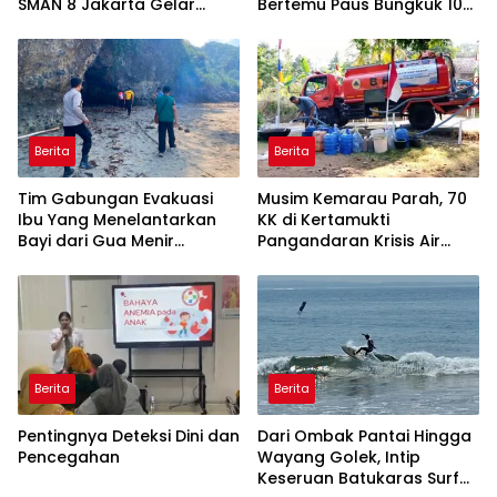
SMAN 8 Jakarta Gelar
Bertemu Paus Bungkuk 10
Transplantasi Terumbu
Meter di Laut Batukaras
Karang
Berita
Berita
Tim Gabungan Evakuasi
Musim Kemarau Parah, 70
Ibu Yang Menelantarkan
KK di Kertamukti
Bayi dari Gua Menir
Pangandaran Krisis Air
Putrapinggan
Bersih Selama 3 Bulan,
Pangandaran
BPBD Gerak Cepat
Berita
Berita
Pentingnya Deteksi Dini dan
Dari Ombak Pantai Hingga
Pencegahan
Wayang Golek, Intip
Keseruan Batukaras Surf