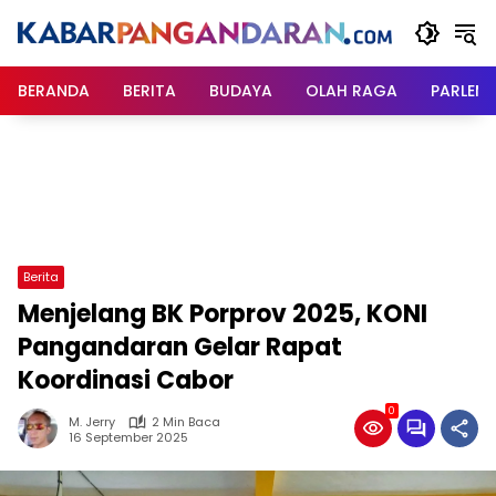
Langsung
ke
konten
BERANDA
BERITA
BUDAYA
OLAH RAGA
PARLEM
Berita
Menjelang BK Porprov 2025, KONI
Pangandaran Gelar Rapat
Koordinasi Cabor
0
M. Jerry
2 Min Baca
16 September 2025