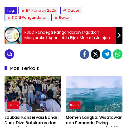
Tag:
BK Porprov 2025
Cabor
KONI Pangandaran
Rakor
RSUD Pandega Pangandaran Ingatkan
Masyarakat Agar Lebih Bijak Memilih Jajajan
Pos Terkait
Berita
Berita
Edukasi Konservasi Bahari,
Momen Langka: Wisatawan
Duck Dive Batukaras dan
dan Pemandu Diving